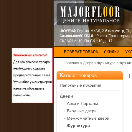
ШОУРУМ:
Реутов, МКАД, 2-й километр, ТЦ
Самовывоз!СКЛАД!
: Рынок "Тракт-терми
СКЛАД!! А- 10, Пн-Сб с 10 до 17
ВОЗВРАТ ТОВАРА
СКИДКИ
УК
Главная
»
Двери
»
Фурнитура
»
Фурнит
Каталог товаров
Напольные покрытия
Двери
- Арки и Порталы
- Входные двери
- Межкомнатные двери
- Фурнитура