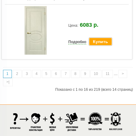
6083 р.
Цена:
Купить
Подробно
1
2
3
4
5
6
7
8
9
10
11
....
>
>|
Показано с 1 по 16 из 219 (всего 14 страниц)