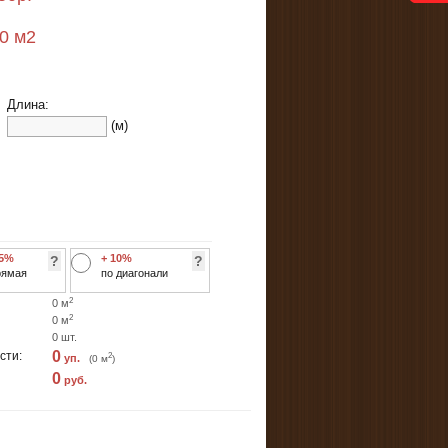
10
м2
Длина:
(м)
 5%
+ 10%
?
?
рямая
по диагонали
2
0
м
2
0
м
0
шт.
0
сти:
2
уп.
(
0
м
)
0
руб.