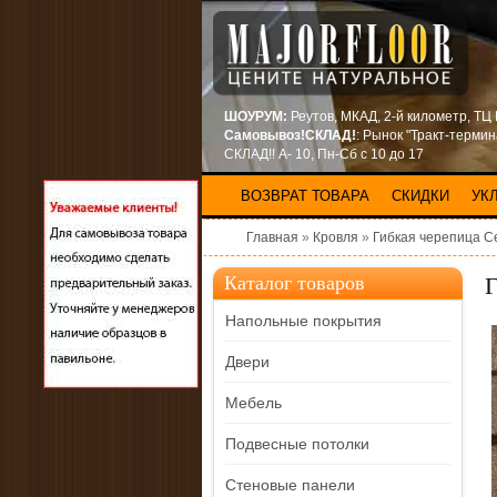
ШОУРУМ:
Реутов, МКАД, 2-й километр, ТЦ
Самовывоз!СКЛАД!
: Рынок "Тракт-терми
СКЛАД!! А- 10, Пн-Сб с 10 до 17
ВОЗВРАТ ТОВАРА
СКИДКИ
УК
Главная
»
Кровля
»
Гибкая черепица Ce
Г
Каталог товаров
Напольные покрытия
Двери
Мебель
Подвесные потолки
Стеновые панели