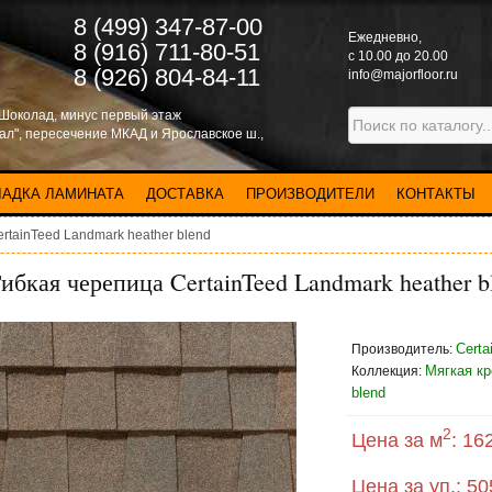
8 (499) 347-87-00
Eжедневно,
8 (916) 711-80-51
с 10.00 до 20.00
8 (926) 804-84-11
info@majorfloor.ru
 Шоколад, минус первый этаж
нал", пересечение МКАД и Ярославское ш.,
ЛАДКА ЛАМИНАТА
ДОСТАВКА
ПРОИЗВОДИТЕЛИ
КОНТАКТЫ
rtainTeed Landmark heather blend
ибкая черепица CertainTeed Landmark heather b
Certa
Производитель:
Мягкая кр
Коллекция:
blend
2
Цена за м
:
162
Цена за уп.:
50