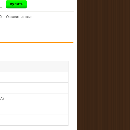
+
купить
-
 0
|
Оставить отзыв
ША)