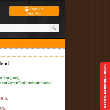
Корзина
0 шт. - 0 р.
lend
inTeed (США)
овля CertainTeed Landmark heather
9 р.
50
р.