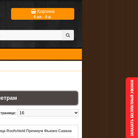
Корзина
0 шт. - 0 р.
метрам
странице:
ица Roofshield Премиум Фьюжн Савана