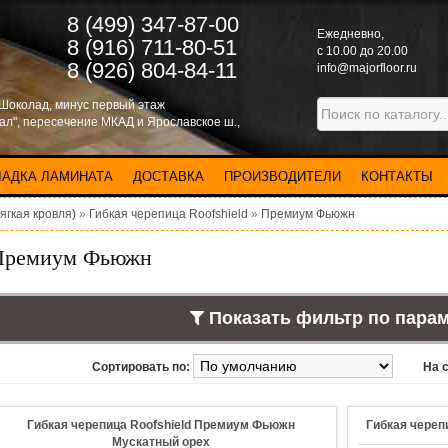
8 (499) 347-87-00
Eжедневно,
8 (916) 711-80-51
с 10.00 до 20.00
8 (926) 804-84-11
info@majorfloor.ru
 Шоколад, минус первый этаж
нал", пересечение МКАД и Ярославское ш.,
ЛАДКА ЛАМИНАТА
ДОСТАВКА
ПРОИЗВОДИТЕЛИ
КОНТАКТЫ
ягкая кровля)
»
Гибкая черепица Roofshield
»
Премиум Фьюжн
Премиум Фьюжн
Показать фильтр по пара
Сортировать по:
На 
Гибкая черепица Roofshield Премиум Фьюжн
Гибкая череп
Мускатный орех