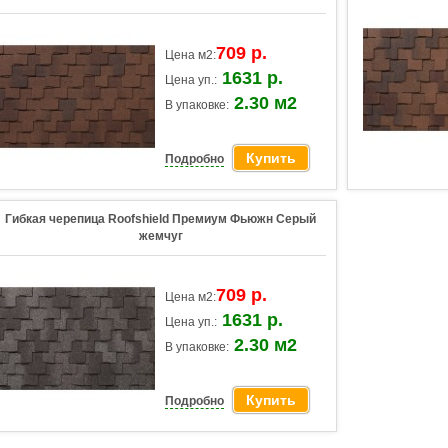
709 р.
Цена м2:
1631 р.
Цена уп.:
2.30 м2
В упаковке:
Купить
Подробно
Гибкая черепица Roofshield Премиум Фьюжн Серый
жемчуг
709 р.
Цена м2:
1631 р.
Цена уп.:
2.30 м2
В упаковке:
Купить
Подробно