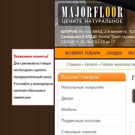
ШОУРУМ:
Реутов, МКАД, 2-й километр, ТЦ
Самовывоз!СКЛАД!
: Рынок "Тракт-терми
СКЛАД!! А- 10, Пн-Сб с 10 до 17
ВОЗВРАТ ТОВАРА
СКИДКИ
УК
Главная
»
Кровля
»
Гибкая черепица (м
Каталог товаров
Напольные покрытия
Двери
Мебель
Подвесные потолки
Стеновые панели