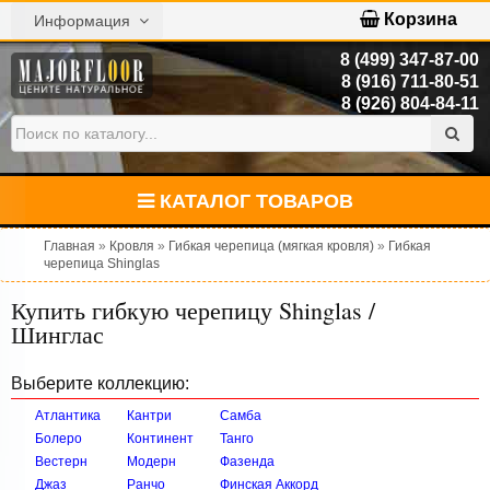
Корзина
Информация
8 (499) 347-87-00
8 (916) 711-80-51
8 (926) 804-84-11
КАТАЛОГ ТОВАРОВ
Главная
»
Кровля
»
Гибкая черепица (мягкая кровля)
»
Гибкая
черепица Shinglas
Купить гибкую черепицу Shinglas /
Шинглас
Выберите коллекцию:
Атлантика
Кантри
Самба
Болеро
Континент
Танго
Вестерн
Модерн
Фазенда
Джаз
Ранчо
Финская Аккорд