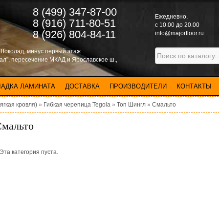
8 (499) 347-87-00
Eжедневно,
8 (916) 711-80-51
с 10.00 до 20.00
8 (926) 804-84-11
info@majorfloor.ru
 Шоколад, минус первый этаж
нал", пересечение МКАД и Ярославское ш.,
ЛАДКА ЛАМИНАТА
ДОСТАВКА
ПРОИЗВОДИТЕЛИ
КОНТАКТЫ
ягкая кровля)
»
Гибкая черепица Tegola
»
Топ Шингл
»
Смальто
Смальто
Эта категория пуста.