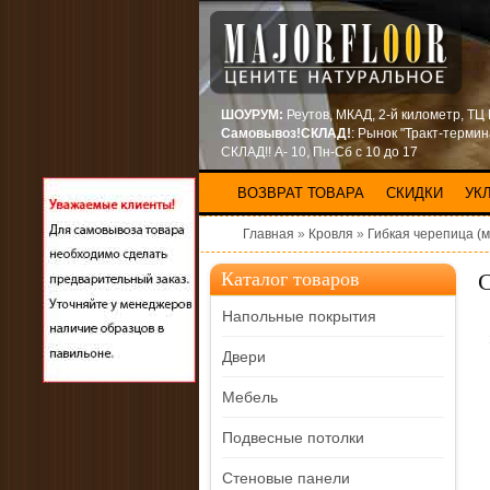
ШОУРУМ:
Реутов, МКАД, 2-й километр, ТЦ
Самовывоз!СКЛАД!
: Рынок "Тракт-терми
СКЛАД!! А- 10, Пн-Сб с 10 до 17
ВОЗВРАТ ТОВАРА
СКИДКИ
УК
Главная
»
Кровля
»
Гибкая черепица (м
Каталог товаров
Напольные покрытия
Двери
Мебель
Подвесные потолки
Стеновые панели