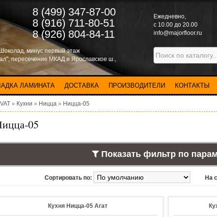
8 (499) 347-87-00
Eжедневно,
8 (916) 711-80-51
с 10.00 до 20.00
8 (926) 804-84-11
info@majorfloor.ru
 Шоколад, минус первый этаж
нал", пересечение МКАД и Ярославское ш.,
ЛАДКА ЛАМИНАТА
ДОСТАВКА
ПРОИЗВОДИТЕЛИ
КОНТАКТЫ
IVAT
»
Кухни
»
Ницца
»
Ницца-05
Ницца-05
Показать фильтр по пара
Сортировать по:
На 
Кухня Ницца-05 Агат
Ку