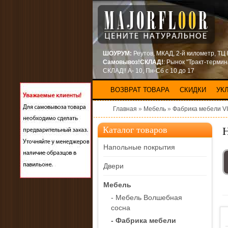
ШОУРУМ:
Реутов, МКАД, 2-й километр, ТЦ
Самовывоз!СКЛАД!
: Рынок "Тракт-терми
СКЛАД!! А- 10, Пн-Сб с 10 до 17
ВОЗВРАТ ТОВАРА
СКИДКИ
УК
Главная
»
Мебель
»
Фабрика мебели V
Каталог товаров
Напольные покрытия
Двери
Мебель
- Мебель Волшебная
сосна
- Фабрика мебели