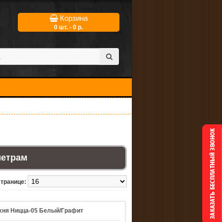
Корзина
0 шт. - 0 р.
метрам
странице:
хня Ницца-05 Белый/Графит