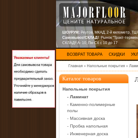
ШОУРУМ:
Реутов, МКАД, 2-й километр, ТЦ
Самовывоз!СКЛАД!
: Рынок "Тракт-терми
СКЛАД!! А- 10, Пн-Сб с 10 до 17
ВОЗВРАТ ТОВАРА
СКИДКИ
УК
Главная
»
Напольные покрытия
»
Лами
Л
Каталог товаров
Напольные покрытия
- Ламинат
- Каменно-полимерные
полы
- Массивная доска
- Пробка напольная
- Инженерная доска