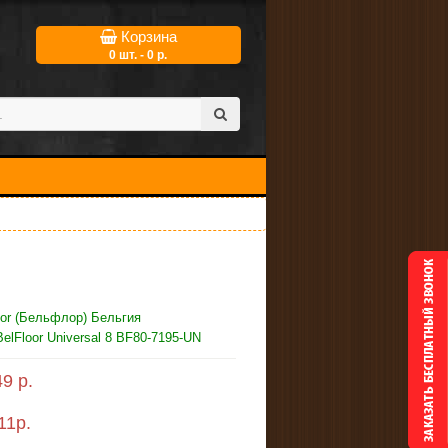
Корзина
0 шт. - 0 р.
oor (Бельфлор) Бельгия
elFloor Universal 8 BF80-7195-UN
9 р.
11
р.