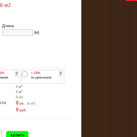
38
м2
Длина:
(м)
 5%
+ 10%
?
?
рямая
по диагонали
2
0
м
2
0
м
0
шт.
0
сти:
2
уп.
(
0
м
)
0
руб.
+
купить
-