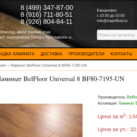
8 (499) 347-87-00
Eжедневно,
8 (916) 711-80-51
с 10.00 до 20.00
8 (926) 804-84-11
info@majorfloor.ru
 Шоколад, минус первый этаж
нал", пересечение МКАД и Ярославское ш.,
ЛАДКА ЛАМИНАТА
ДОСТАВКА
ПРОИЗВОДИТЕЛИ
КОНТАКТЫ
нат
»
Ламинат BelFloor Universal 8 BF80-7195-UN
аминат BelFloor Universal 8 BF80-7195-UN
Belfl
Производитель:
Ламинат B
Коллекция:
2
Цена за м
:
134
Цена за уп.:
32