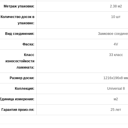
Метраж упаковки:
2.38 м2
Количество досок в
10 шт
упаковке:
Вид соединения:
Замковое соедин
Фаска:
4V
Класс
33 класс
износостойкости
ламината:
Размер доски:
1216x196x8 м
Коллекция:
Universal 8
Единица измерения:
м2
Гарантия произ-ля:
25 лет