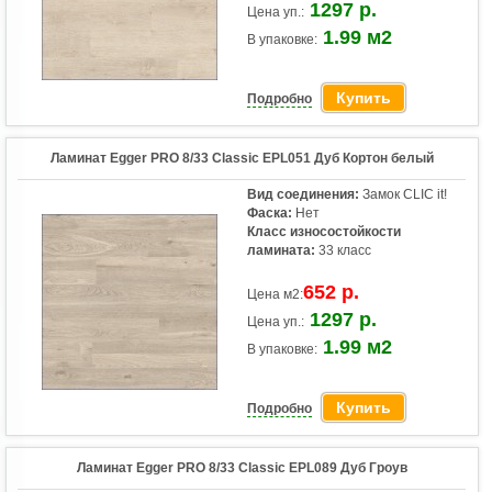
1297 р.
Цена уп.:
1.99 м2
В упаковке:
Купить
Подробно
Ламинат Egger PRO 8/33 Classic EPL051 Дуб Кортон белый
Вид соединения:
Замок CLIC it!
Фаска:
Нет
Класс износостойкости
ламината:
33 класс
652 р.
Цена м2:
1297 р.
Цена уп.:
1.99 м2
В упаковке:
Купить
Подробно
Ламинат Egger PRO 8/33 Classic EPL089 Дуб Гроув