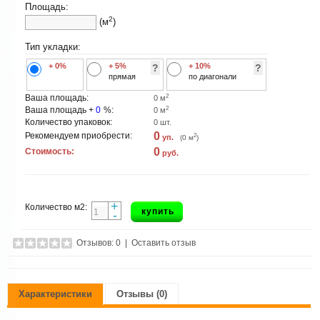
Площадь:
2
(м
)
Тип укладки:
+ 0%
+ 5%
+ 10%
?
?
прямая
по диагонали
2
Ваша площадь:
0
м
2
Ваша площадь +
0
%:
0
м
Количество упаковок:
0
шт.
0
Рекомендуем приобрести:
2
уп.
(
0
м
)
0
Стоимость:
руб.
+
Количество м2:
купить
-
Отзывов: 0
|
Оставить отзыв
Характеристики
Отзывы (0)