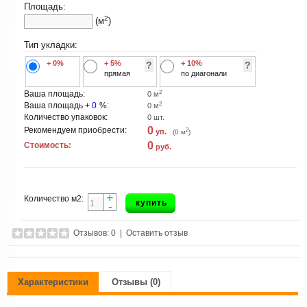
Площадь:
2
(м
)
Тип укладки:
+ 0%
+ 5%
+ 10%
?
?
прямая
по диагонали
2
Ваша площадь:
0
м
2
Ваша площадь +
0
%:
0
м
Количество упаковок:
0
шт.
0
Рекомендуем приобрести:
2
уп.
(
0
м
)
0
Стоимость:
руб.
+
Количество м2:
купить
-
Отзывов: 0
|
Оставить отзыв
Характеристики
Отзывы (0)