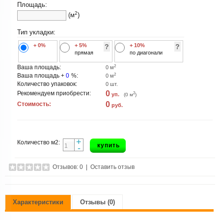
Площадь:
2
(м
)
Тип укладки:
+ 0%
+ 5%
+ 10%
?
?
прямая
по диагонали
2
Ваша площадь:
0
м
2
Ваша площадь +
0
%:
0
м
Количество упаковок:
0
шт.
0
Рекомендуем приобрести:
2
уп.
(
0
м
)
0
Стоимость:
руб.
+
Количество м2:
купить
-
Отзывов: 0
|
Оставить отзыв
Характеристики
Отзывы (0)