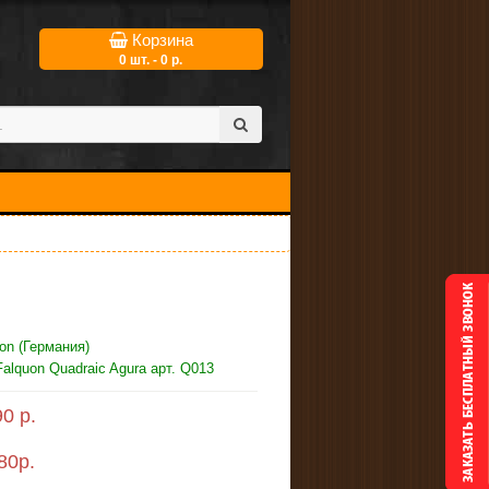
Корзина
0 шт. - 0 р.
on (Германия)
alquon Quadraic Agura арт. Q013
0 р.
80
р.