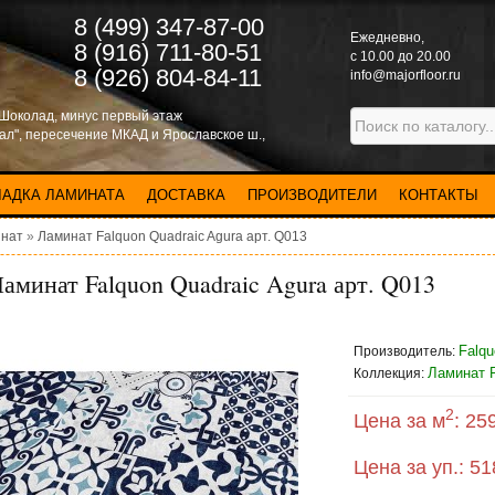
8 (499) 347-87-00
Eжедневно,
8 (916) 711-80-51
с 10.00 до 20.00
8 (926) 804-84-11
info@majorfloor.ru
 Шоколад, минус первый этаж
нал", пересечение МКАД и Ярославское ш.,
ЛАДКА ЛАМИНАТА
ДОСТАВКА
ПРОИЗВОДИТЕЛИ
КОНТАКТЫ
нат
»
Ламинат Falquon Quadraic Agura арт. Q013
аминат Falquon Quadraic Agura арт. Q013
Falqu
Производитель:
Ламинат F
Коллекция:
2
Цена за м
:
259
Цена за уп.:
51