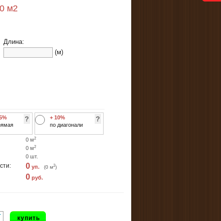
00
м2
Длина:
(м)
 5%
+ 10%
?
?
рямая
по диагонали
2
0
м
2
0
м
0
шт.
0
сти:
2
уп.
(
0
м
)
0
руб.
+
купить
-