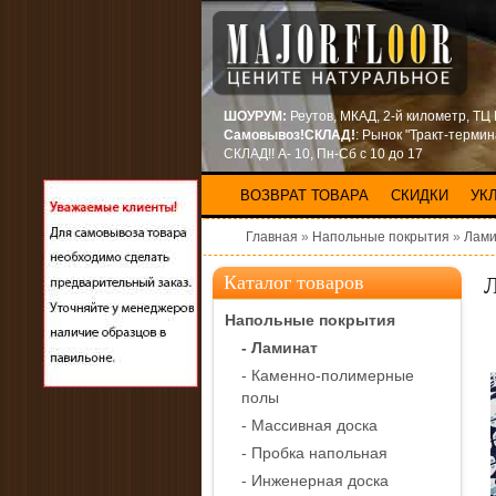
ШОУРУМ:
Реутов, МКАД, 2-й километр, ТЦ
Самовывоз!СКЛАД!
: Рынок "Тракт-терми
СКЛАД!! А- 10, Пн-Сб с 10 до 17
ВОЗВРАТ ТОВАРА
СКИДКИ
УК
Главная
»
Напольные покрытия
»
Лами
Л
Каталог товаров
Напольные покрытия
- Ламинат
- Каменно-полимерные
полы
- Массивная доска
- Пробка напольная
- Инженерная доска