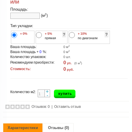
ИЛИ
Площадь:
2
(м
)
Тип укладки:
+ 0%
+ 5%
+ 10%
?
?
прямая
по диагонали
2
Ваша площадь:
0
м
2
Ваша площадь +
0
%:
0
м
Количество упаковок:
0
шт.
0
Рекомендуем приобрести:
2
уп.
(
0
м
)
0
Стоимость:
руб.
+
Количество м2:
купить
-
Отзывов: 0
|
Оставить отзыв
Характеристики
Отзывы (0)