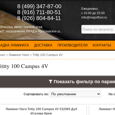
8 (499) 347-87-00
Eжедневно,
8 (916) 711-80-51
с 10.00 до 20.00
8 (926) 804-84-11
info@majorfloor.ru
 Шоколад, минус первый этаж
нал", пересечение МКАД и Ярославское ш.,
ЛАДКА ЛАМИНАТА
ДОСТАВКА
ПРОИЗВОДИТЕЛИ
КОНТАКТЫ
нат
»
Ламинат Haro
»
Tritty 100 Campus 4V
ritty 100 Campus 4V
Показать фильтр по пара
Сортировать по:
На 
Ламинат Haro Tritty 100 Campus 4V 532060 Дуб
Ламинат H
Италика Крем