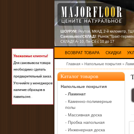
ШОУРУМ:
Реутов, МКАД, 2-й километр, ТЦ
Самовывоз!СКЛАД!
: Рынок "Тракт-терми
СКЛАД!! А- 10, Пн-Сб с 10 до 17
ВОЗВРАТ ТОВАРА
СКИДКИ
УК
Главная
»
Напольные покрытия
»
Лами
T
Каталог товаров
Напольные покрытия
- Ламинат
- Каменно-полимерные
полы
- Массивная доска
- Пробка напольная
- Инженерная доска