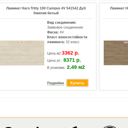
Ламинат Haro Tritty 100 Campus 4V 541542 Дуб
Ламинат H
Эмилия белый
Вид соединения:
Замковое соединение
Фаска:
4V
Класс износостойкости
ламината:
32 класс
3362 р.
Цена м2:
8371 р.
Цена уп.:
2.49 м2
В упаковке:
Купить
Подробно