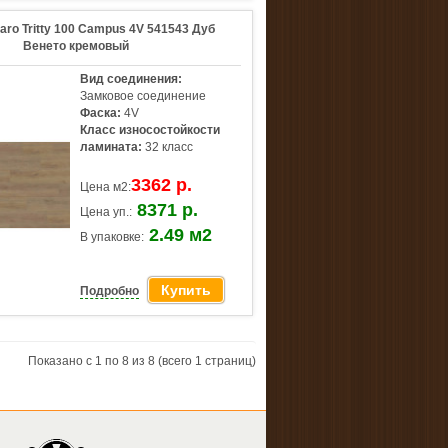
aro Tritty 100 Campus 4V 541543 Дуб
Венето кремовый
Вид соединения:
Замковое соединение
Фаска:
4V
Класс износостойкости
ламината:
32 класс
3362 р.
Цена м2:
8371 р.
Цена уп.:
2.49 м2
В упаковке:
Купить
Подробно
Показано с 1 по 8 из 8 (всего 1 страниц)