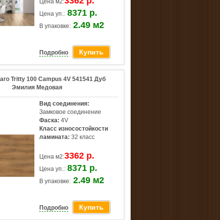
3362 р.
Цена м2:
8371 р.
Цена уп.:
2.49 м2
В упаковке:
Купить
Подробно
aro Tritty 100 Campus 4V 541541 Дуб
Эмилия Медовая
Вид соединения:
Замковое соединение
Фаска:
4V
Класс износостойкости
ламината:
32 класс
3362 р.
Цена м2:
8371 р.
Цена уп.:
2.49 м2
В упаковке:
Купить
Подробно