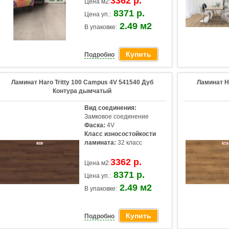
3362 р.
Цена м2:
8371 р.
Цена уп.:
2.49 м2
В упаковке:
Купить
Подробно
Ламинат Haro Tritty 100 Campus 4V 541540 Дуб
Ламинат H
Контура дымчатый
Вид соединения:
Замковое соединение
Фаска:
4V
Класс износостойкости
ламината:
32 класс
3362 р.
Цена м2:
8371 р.
Цена уп.:
2.49 м2
В упаковке:
Купить
Подробно