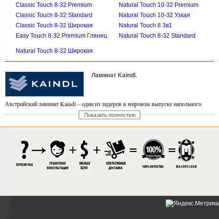
Classic Touch 8-32 Premium
Natural Touch 10-32 Premium
Classic Touch 8-32 Standard
Natural Touch 10-32 Узкая
Classic Touch 8-32 Широкая
Natural Touch 8 3в1
Easy Touch 8-32 Premium Глянец
Natural Touch 8-32 Standard
Natural Touch 8-32 Широкая
Ламинат Kaindl.
Австрийский ламинат Kaindl – один из лидеров в мировом выпуске напольного
Показать полностью
покрытия по оценкам экспертов. Более века назад началась история семейного
бизнеса Kaindl с маленькой лесопилки в австрийских лесах. Теперь же в концерне
работает более 850 специалистов на высокоточном оборудовании в различных
цехах и логистических центрах. Европейское качество ламината – гордость
компании Kaindl.
Этот ламинат выпускают на основе древесно-стружечных материалов, его
экологичность подтверждена испытаниями и соответствующими сертификатами. В