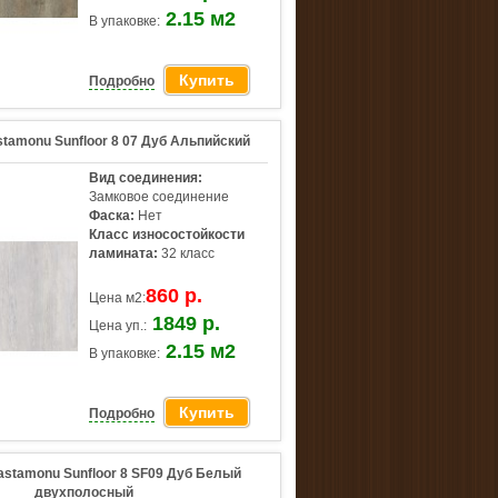
2.15 м2
В упаковке:
Купить
Подробно
tamonu Sunfloor 8 07 Дуб Альпийский
Вид соединения:
Замковое соединение
Фаска:
Нет
Класс износостойкости
ламината:
32 класс
860 р.
Цена м2:
1849 р.
Цена уп.:
2.15 м2
В упаковке:
Купить
Подробно
astamonu Sunfloor 8 SF09 Дуб Белый
двухполосный