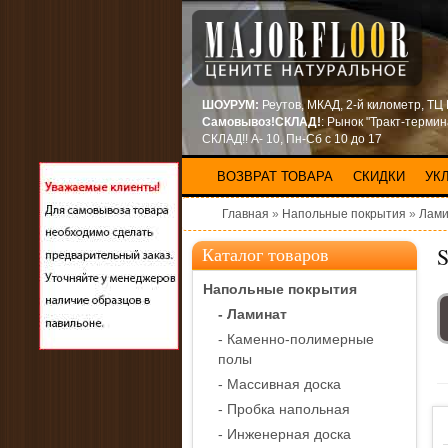
ШОУРУМ:
Реутов, МКАД, 2-й километр, ТЦ
Самовывоз!СКЛАД!
: Рынок "Тракт-терми
СКЛАД!! А- 10, Пн-Сб с 10 до 17
ВОЗВРАТ ТОВАРА
СКИДКИ
УК
Главная
»
Напольные покрытия
»
Лами
S
Каталог товаров
Напольные покрытия
- Ламинат
- Каменно-полимерные
полы
- Массивная доска
- Пробка напольная
- Инженерная доска