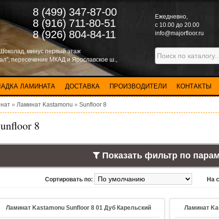
8 (499) 347-87-00
Eжедневно,
8 (916) 711-80-51
с 10.00 до 20.00
8 (926) 804-84-11
info@majorfloor.ru
 Шоколад, минус первый этаж
нал", пересечение МКАД и Ярославское ш.,
ЛАДКА ЛАМИНАТА
ДОСТАВКА
ПРОИЗВОДИТЕЛИ
КОНТАКТЫ
нат
»
Ламинат Kastamonu
»
Sunfloor 8
unfloor 8
Показать фильтр по пара
Сортировать по:
На 
Ламинат Kastamonu Sunfloor 8 01 Дуб Карельский
Ламинат Ka