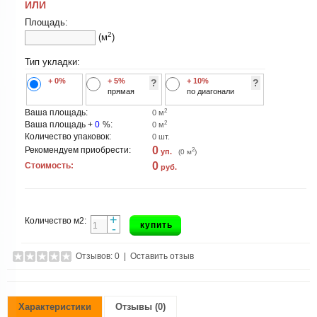
ИЛИ
Площадь:
2
(м
)
Тип укладки:
+ 0%
+ 5%
+ 10%
?
?
прямая
по диагонали
2
Ваша площадь:
0
м
2
Ваша площадь +
0
%:
0
м
Количество упаковок:
0
шт.
0
Рекомендуем приобрести:
2
уп.
(
0
м
)
0
Стоимость:
руб.
+
Количество м2:
купить
-
Отзывов: 0
|
Оставить отзыв
Характеристики
Отзывы (0)