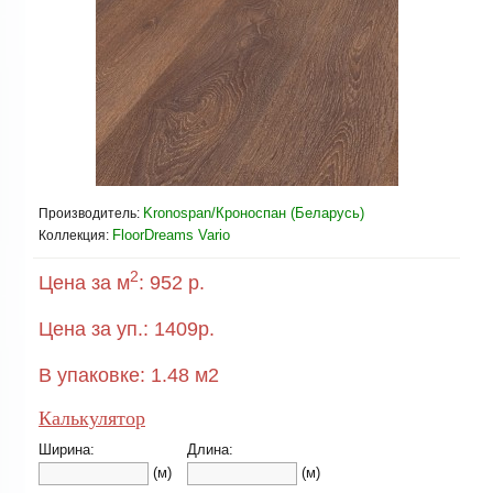
Kronospan/Кроноспан (Беларусь)
Производитель:
FloorDreams Vario
Коллекция:
2
Цена за м
:
952 р.
Цена за уп.:
1409
р.
В упаковке:
1.48
м2
Калькулятор
Ширина:
Длина:
(м)
(м)