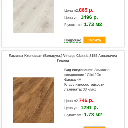
865 р.
Цена м2:
1496 р.
Цена уп.:
1.73 м2
В упаковке:
Купить
Подробно
Ламинат Kronospan (Беларусь) Vintage Classic 8155 Аппалачиа
Гикори
Вид соединения:
Замковое
соединение 1Click2Go
Фаска:
4V
Класс износостойкости
ламината:
33 класс
746 р.
Цена м2:
1291 р.
Цена уп.:
1.73 м2
В упаковке: