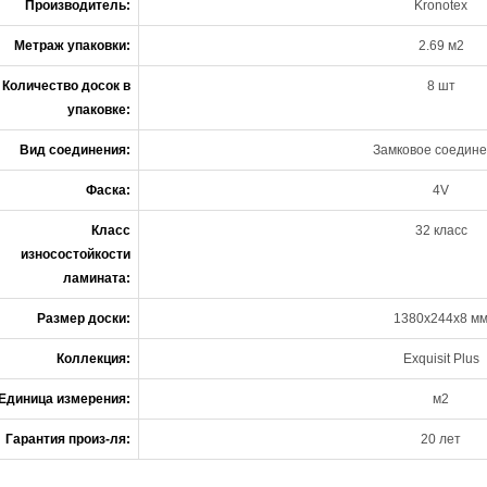
Производитель:
Kronotex
Метраж упаковки:
2.69 м2
Количество досок в
8 шт
упаковке:
Вид соединения:
Замковое соедин
Фаска:
4V
Класс
32 класс
износостойкости
ламината:
Размер доски:
1380х244х8 м
Коллекция:
Exquisit Plus
Единица измерения:
м2
Гарантия произ-ля:
20 лет