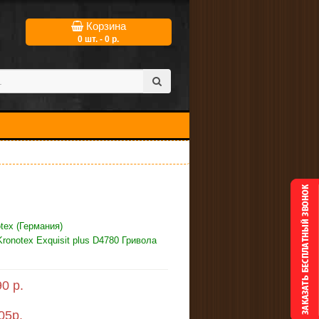
Корзина
0 шт. - 0 р.
tex (Германия)
ronotex Exquisit plus D4780 Гривола
0 р.
05
р.