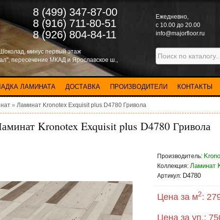
8 (499) 347-87-00
Eжедневно,
8 (916) 711-80-51
с 10.00 до 20.00
8 (926) 804-84-11
info@majorfloor.ru
 Шоколад, минус первый этаж
нал", пересечение МКАД и Ярославское ш.,
ЛАДКА ЛАМИНАТА
ДОСТАВКА
ПРОИЗВОДИТЕЛИ
КОНТАКТЫ
нат
»
Ламинат Kronotex Exquisit plus D4780 Гривола
аминат Kronotex Exquisit plus D4780 Гривола
Krono
Производитель:
Ламинат K
Коллекция:
D4780
Артикул:
2
Цена за м
:
279
Цена за уп.:
75