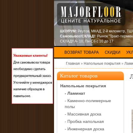
ШОУРУМ:
Реутов, МКАД, 2-й километр, ТЦ
Самовывоз!СКЛАД!
: Рынок "Тракт-терми
СКЛАД!! А- 10, Пн-Сб с 10 до 17
ВОЗВРАТ ТОВАРА
СКИДКИ
УК
Главная
»
Напольные покрытия
»
Лами
Л
Каталог товаров
Напольные покрытия
- Ламинат
- Каменно-полимерные
полы
- Массивная доска
- Пробка напольная
- Инженерная доска