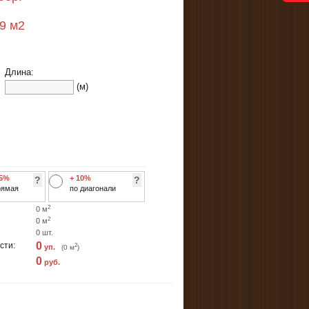
69
м2
Длина:
(м)
 5%
+ 10%
?
?
рямая
по диагонали
2
0
м
2
0
м
0
шт.
0
сти:
2
уп.
(
0
м
)
0
руб.