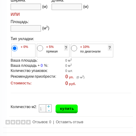
Ширина:
Длина:
(м)
(м)
ИЛИ
Площадь:
2
(м
)
Тип укладки:
+ 0%
+ 5%
+ 10%
?
?
прямая
по диагонали
2
Ваша площадь:
0
м
2
Ваша площадь +
0
%:
0
м
Количество упаковок:
0
шт.
0
Рекомендуем приобрести:
2
уп.
(
0
м
)
0
Стоимость:
руб.
+
Количество м2:
купить
-
Отзывов: 0
|
Оставить отзыв