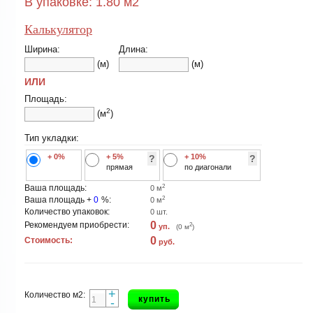
В упаковке:
1.80
м2
Калькулятор
Ширина:
Длина:
(м)
(м)
ИЛИ
Площадь:
2
(м
)
Тип укладки:
+ 0%
+ 5%
+ 10%
?
?
прямая
по диагонали
2
Ваша площадь:
0
м
2
Ваша площадь +
0
%:
0
м
Количество упаковок:
0
шт.
0
Рекомендуем приобрести:
2
уп.
(
0
м
)
0
Стоимость:
руб.
+
Количество м2:
купить
-