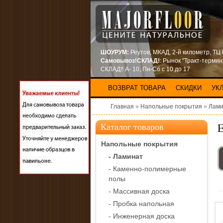
ШОУРУМ:
Реутов, МКАД, 2-й километр, ТЦ
Самовывоз!СКЛАД!
: Рынок "Тракт-терми
СКЛАД!! А- 10, Пн-Сб с 10 до 17
ВОЗВРАТ ТОВАРА
СКИДКИ
УК
Главная
»
Напольные покрытия
»
Лами
E
Каталог товаров
Напольные покрытия
- Ламинат
- Каменно-полимерные
полы
- Массивная доска
- Пробка напольная
- Инженерная доска