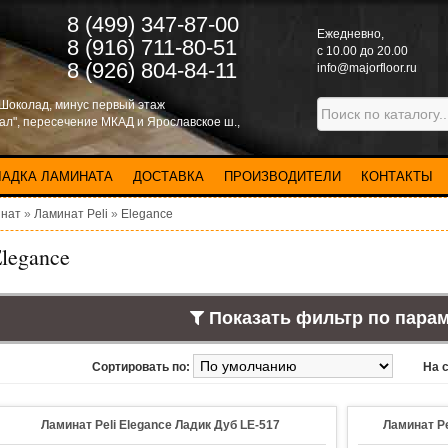
8 (499) 347-87-00
Eжедневно,
8 (916) 711-80-51
с 10.00 до 20.00
8 (926) 804-84-11
info@majorfloor.ru
 Шоколад, минус первый этаж
нал", пересечение МКАД и Ярославское ш.,
ЛАДКА ЛАМИНАТА
ДОСТАВКА
ПРОИЗВОДИТЕЛИ
КОНТАКТЫ
нат
»
Ламинат Peli
»
Elegance
legance
Показать фильтр по пара
Сортировать по:
На 
Ламинат Peli Elegance Ладик Дуб LE-517
Ламинат Pe