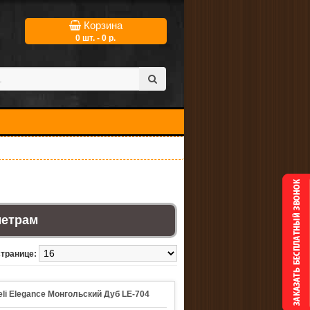
Корзина
0 шт. - 0 р.
метрам
странице:
li Elegance Монгольский Дуб LE-704