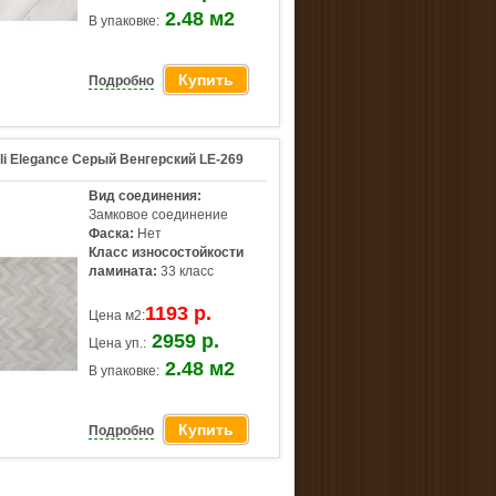
2.48 м2
В упаковке:
Купить
Подробно
li Elegance Серый Венгерский LE-269
Вид соединения:
Замковое соединение
Фаска:
Нет
Класс износостойкости
ламината:
33 класс
1193 р.
Цена м2:
2959 р.
Цена уп.:
2.48 м2
В упаковке:
Купить
Подробно