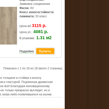
Замковое соединение
Фаска:
4V
Класс износостойкости
ламината:
33 класс
3115 р.
Цена м2:
4081 р.
Цена уп.:
1.31 м2
В упаковке:
Купить
Подробно
Показано с 1 по 16 из 18 (всего 2 страниц)
по толщине и стойких к износу
м и текстурой. Подлинная древесная
о не всё! Благодаря инновационному
не только прекрасно выглядит, но и
, когда-либо появлявшихся на рынке.