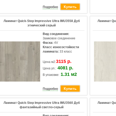
Купить
Подробно
Ламинат Quick-Step Impressive Ultra IMU3558 Дуб
Ламинат Qui
этнический серый
Вид соединения:
Замковое соединение
Фаска:
4V
Класс износостойкости
ламината:
33 класс
3115 р.
Цена м2:
4081 р.
Цена уп.:
1.31 м2
В упаковке:
Купить
Подробно
Ламинат Quick-Step Impressive Ultra IMU3560 Дуб
Ламинат Qui
фантазийный светло-серый
Вид соединения: