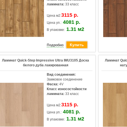
ламината:
33 класс
3115 р.
Цена м2:
4081 р.
Цена уп.:
1.31 м2
В упаковке:
Купить
Подробно
Ламинат Quick-Step Impressive Ultra IMU3105 Доска
Ламинат Quic
белого дуба лакированная
нат
Вид соединения:
Замковое соединение
Фаска:
4V
Класс износостойкости
ламината:
33 класс
3115 р.
Цена м2:
4081 р.
Цена уп.:
1.31 м2
В упаковке: