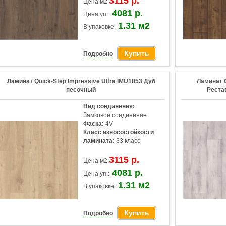
3115 р.
Цена м2:
4081 р.
Цена уп.:
1.31 м2
В упаковке:
Купить
Подробно
Ламинат Quick-Step Impressive Ultra IMU1853 Дуб
Ламинат Q
песочный
Реста
Вид соединения:
Замковое соединение
Фаска:
4V
Класс износостойкости
ламината:
33 класс
3115 р.
Цена м2:
4081 р.
Цена уп.:
1.31 м2
В упаковке:
Купить
Подробно