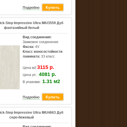
Купить
Подробно
ck-Step Impressive Ultra IMU3559 Дуб
фантазийный белый
Вид соединения:
Замковое соединение
Фаска:
4V
Класс износостойкости
ламината:
33 класс
3115 р.
Цена м2:
4081 р.
Цена уп.:
1.31 м2
В упаковке:
Купить
Подробно
ck-Step Impressive Ultra IMU4663 Дуб
серо-бежевый
Вид соединения: