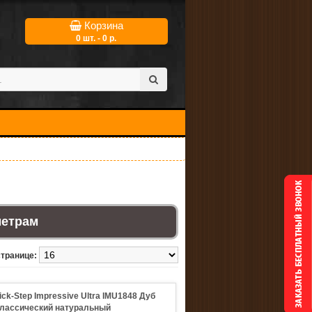
Корзина
0 шт. - 0 р.
метрам
странице:
ck-Step Impressive Ultra IMU1848 Дуб
лассический натуральный