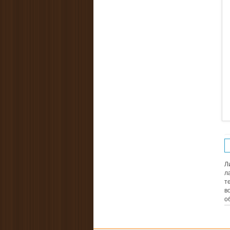
Л
л
т
в
о