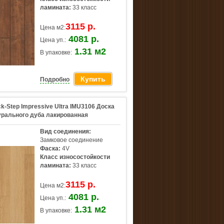
ламината:
33 класс
3115 р.
Цена м2:
4081 р.
Цена уп.:
1.31 м2
В упаковке:
Купить
Подробно
k-Step Impressive Ultra IMU3106 Доска
урального дуба лакированная
Вид соединения:
Замковое соединение
Фаска:
4V
Класс износостойкости
ламината:
33 класс
3115 р.
Цена м2:
4081 р.
Цена уп.:
1.31 м2
В упаковке: