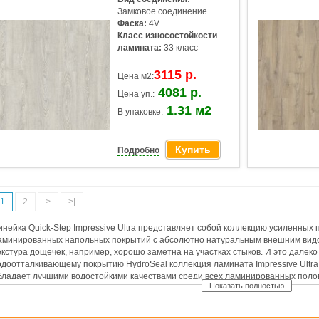
Замковое соединение
Фаска:
4V
Класс износостойкости
ламината:
33 класс
3115 р.
Цена м2:
4081 р.
Цена уп.:
1.31 м2
В упаковке:
Купить
Подробно
1
2
>
>|
инейка Quick-Step Impressive Ultra представляет собой коллекцию усиленных 
аминированных напольных покрытий с абсолютно натуральным внешним видо
екстура дощечек, например, хорошо заметна на участках стыков. И это далек
одоотталкивающему покрытию HydroSeal коллекция ламината Impressive Ultra 
бладает лучшими водостойкими качествами среди всех ламинированных полов
Показать полностью