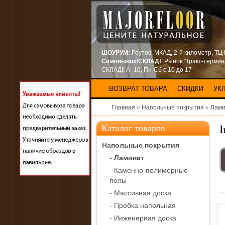
ШОУРУМ:
Реутов, МКАД, 2-й километр, ТЦ
Самовывоз!СКЛАД!
: Рынок "Тракт-терми
СКЛАД!! А- 10, Пн-Сб с 10 до 17
ВОЗВРАТ ТОВАРА
СКИДКИ
УК
Главная
»
Напольные покрытия
»
Лами
I
Каталог товаров
Напольные покрытия
- Ламинат
- Каменно-полимерные
полы
- Массивная доска
- Пробка напольная
- Инженерная доска