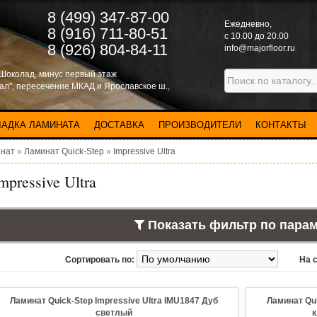
8 (499) 347-87-00
Eжедневно,
8 (916) 711-80-51
с 10.00 до 20.00
8 (926) 804-84-11
info@majorfloor.ru
 Шоколад, минус первый этаж
нал", пересечение МКАД и Ярославское ш.,
ЛАДКА ЛАМИНАТА
ДОСТАВКА
ПРОИЗВОДИТЕЛИ
КОНТАКТЫ
нат
»
Ламинат Quick-Step
»
Impressive Ultra
mpressive Ultra
Показать фильтр по пара
Сортировать по:
На 
Ламинат Quick-Step Impressive Ultra IMU1847 Дуб
Ламинат Qui
светлый
к