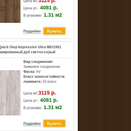
3115 р.
Цена м2:
4081 р.
Цена уп.:
1.31 м2
В упаковке:
Купить
Подробно
uick-Step Impressive Ultra IMU1861
врированный дуб светло-серый
Вид соединения:
Замковое соединение
Фаска:
4V
Класс износостойкости
ламината:
33 класс
3115 р.
Цена м2:
4081 р.
Цена уп.:
1.31 м2
В упаковке:
Купить
Подробно