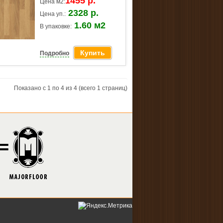
1455 р.
Цена м2:
2328 р.
Цена уп.:
1.60 м2
В упаковке:
Купить
Подробно
Показано с 1 по 4 из 4 (всего 1 страниц)