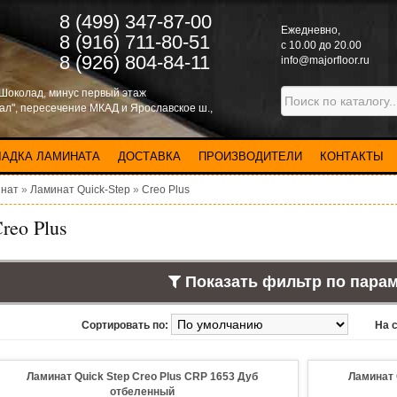
8 (499) 347-87-00
Eжедневно,
8 (916) 711-80-51
с 10.00 до 20.00
8 (926) 804-84-11
info@majorfloor.ru
 Шоколад, минус первый этаж
нал", пересечение МКАД и Ярославское ш.,
ЛАДКА ЛАМИНАТА
ДОСТАВКА
ПРОИЗВОДИТЕЛИ
КОНТАКТЫ
нат
»
Ламинат Quick-Step
»
Creo Plus
reo Plus
Показать фильтр по пара
Сортировать по:
На 
Ламинат Quick Step Creo Plus CRP 1653 Дуб
Ламинат 
отбеленный