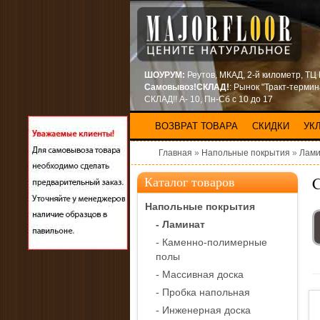
ШОУРУМ:
Реутов, МКАД, 2-й километр, ТЦ
Самовывоз!СКЛАД!
: Рынок "Тракт-терми
СКЛАД!! А- 10, Пн-Сб с 10 до 17
ВОЗВРАТ ТОВАРА
СКИДКИ
УК
Главная
»
Напольные покрытия
»
Лами
C
Каталог товаров
Напольные покрытия
- Ламинат
- Каменно-полимерные
полы
- Массивная доска
- Пробка напольная
- Инженерная доска