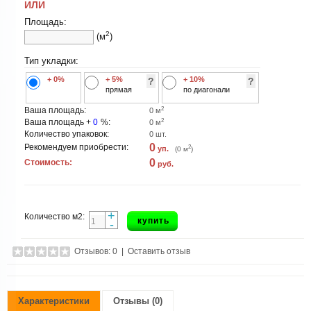
ИЛИ
Площадь:
2
(м
)
Тип укладки:
+ 0%
+ 5%
+ 10%
?
?
прямая
по диагонали
2
Ваша площадь:
0
м
2
Ваша площадь +
0
%:
0
м
Количество упаковок:
0
шт.
0
Рекомендуем приобрести:
2
уп.
(
0
м
)
0
Стоимость:
руб.
+
Количество м2:
купить
-
Отзывов: 0
|
Оставить отзыв
Характеристики
Отзывы (0)