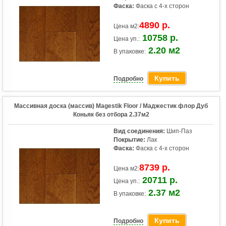
Фаска:
Фаска с 4-х сторон
4890 р.
Цена м2:
10758 р.
Цена уп.:
2.20 м2
В упаковке:
Купить
Подробно
Массивная доска (массив) Magestik Floor / Маджестик флор Дуб
Коньяк без отбора 2.37м2
Вид соединения:
Шип-Паз
Покрытие:
Лак
Фаска:
Фаска с 4-х сторон
8739 р.
Цена м2:
20711 р.
Цена уп.:
2.37 м2
В упаковке:
Купить
Подробно