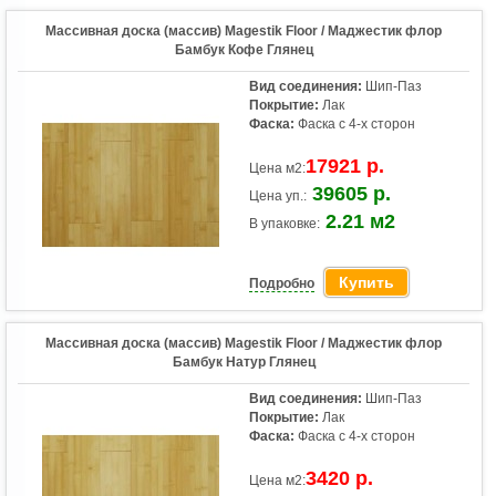
Массивная доска (массив) Magestik Floor / Маджестик флор
Бамбук Кофе Глянец
Вид соединения:
Шип-Паз
Покрытие:
Лак
Фаска:
Фаска с 4-х сторон
17921 р.
Цена м2:
39605 р.
Цена уп.:
2.21 м2
В упаковке:
Купить
Подробно
Массивная доска (массив) Magestik Floor / Маджестик флор
Бамбук Натур Глянец
Вид соединения:
Шип-Паз
Покрытие:
Лак
Фаска:
Фаска с 4-х сторон
3420 р.
Цена м2: