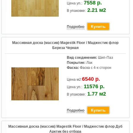
7558 р.
Цена уп.:
2.21 м2
В упаковке:
Купить
Подробно
Массивная доска (массив) Magestik Floor / Маджестик флор
Береза Черная
Вид соединения:
Шип-Паз
Покрытие:
Лак
Фаска:
Фаска с 4-х сторон
6540 р.
Цена м2:
11576 р.
Цена уп.:
1.77 м2
В упаковке:
Купить
Подробно
Массивная доска (массив) Magestik Floor / Маджестик флор Дуб
Арктик без отбора