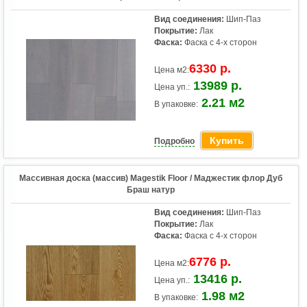
Вид соединения:
Шип-Паз
Покрытие:
Лак
Фаска:
Фаска с 4-х сторон
6330 р.
Цена м2:
13989 р.
Цена уп.:
2.21 м2
В упаковке:
Купить
Подробно
Массивная доска (массив) Magestik Floor / Маджестик флор Дуб
Браш натур
Вид соединения:
Шип-Паз
Покрытие:
Лак
Фаска:
Фаска с 4-х сторон
6776 р.
Цена м2:
13416 р.
Цена уп.:
1.98 м2
В упаковке: