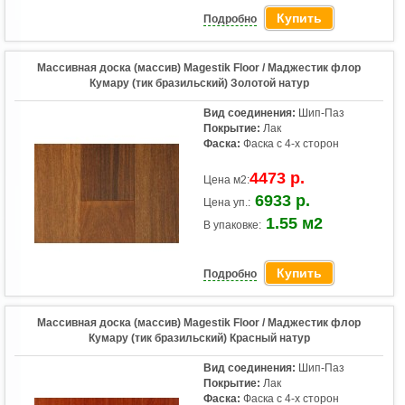
Купить
Подробно
Массивная доска (массив) Magestik Floor / Маджестик флор
Кумару (тик бразильский) Золотой натур
Вид соединения:
Шип-Паз
Покрытие:
Лак
Фаска:
Фаска с 4-х сторон
4473 р.
Цена м2:
6933 р.
Цена уп.:
1.55 м2
В упаковке:
Купить
Подробно
Массивная доска (массив) Magestik Floor / Маджестик флор
Кумару (тик бразильский) Красный натур
Вид соединения:
Шип-Паз
Покрытие:
Лак
Фаска:
Фаска с 4-х сторон