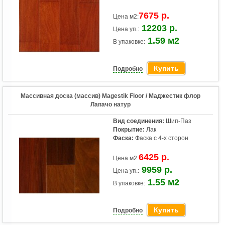
7675 р.
Цена м2:
12203 р.
Цена уп.:
1.59 м2
В упаковке:
Купить
Подробно
Массивная доска (массив) Magestik Floor / Маджестик флор
Лапачо натур
Вид соединения:
Шип-Паз
Покрытие:
Лак
Фаска:
Фаска с 4-х сторон
6425 р.
Цена м2:
9959 р.
Цена уп.:
1.55 м2
В упаковке:
Купить
Подробно