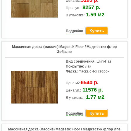
5193 р.
Цена м2:
8257 р.
Цена уп.:
1.59 м2
В упаковке:
Купить
Подробно
Массивная доска (массив) Magestik Floor / Маджестик флор
Зебрано
Вид соединения:
Шип-Паз
Покрытие:
Лак
Фаска:
Фаска с 4-х сторон
6540 р.
Цена м2:
11576 р.
Цена уп.:
1.77 м2
В упаковке:
Купить
Подробно
Массивная доска (массив) Magestik Floor / Маджестик флор Ипе