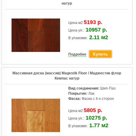
натур
5193 р.
Цена м2:
10957 р.
Цена уп.:
2.11 м2
В упаковке:
Купить
Подробно
Массивная доска (массив) Magestik Floor / Маджестик флор
Кемпас натур
Вид соединения:
Шип-Паз
Покрытие:
Лак
Фаска:
Фаска с 4-х сторон
5805 р.
Цена м2:
10275 р.
Цена уп.:
1.77 м2
В упаковке: