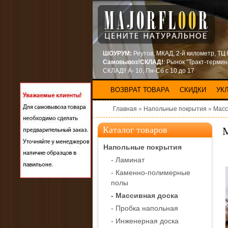
ШОУРУМ:
Реутов, МКАД, 2-й километр, ТЦ
Самовывоз!СКЛАД!
: Рынок "Тракт-терми
СКЛАД!! А- 10, Пн-Сб с 10 до 17
ВОЗВРАТ ТОВАРА
СКИДКИ
УК
Главная
»
Напольные покрытия
»
Масс
М
Каталог товаров
Напольные покрытия
- Ламинат
- Каменно-полимерные
полы
- Массивная доска
- Пробка напольная
- Инженерная доска