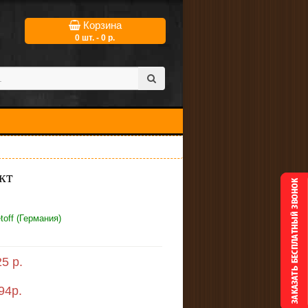
Корзина
0 шт. - 0 р.
кт
toff (Германия)
5 р.
94
р.