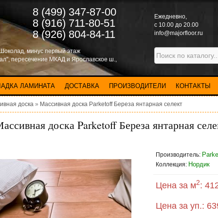
8 (499) 347-87-00
Eжедневно,
8 (916) 711-80-51
с 10.00 до 20.00
8 (926) 804-84-11
info@majorfloor.ru
 Шоколад, минус первый этаж
нал", пересечение МКАД и Ярославское ш.,
ЛАДКА ЛАМИНАТА
ДОСТАВКА
ПРОИЗВОДИТЕЛИ
КОНТАКТЫ
ивная доска
»
Массивная доска Parketoff Береза янтарная селект
ассивная доска Parketoff Береза янтарная селе
Parke
Производитель:
Нордик
Коллекция:
2
Цена за м
:
412
Цена за уп.:
63