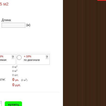
55
м2
Длина:
(м)
 5%
+ 10%
?
?
рямая
по диагонали
2
0
м
2
0
м
0
шт.
0
сти:
2
уп.
(
0
м
)
0
руб.
+
купить
-