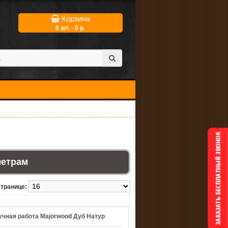
Корзина
0 шт. - 0 р.
метрам
странице:
учная работа Majorwood Дуб Натур