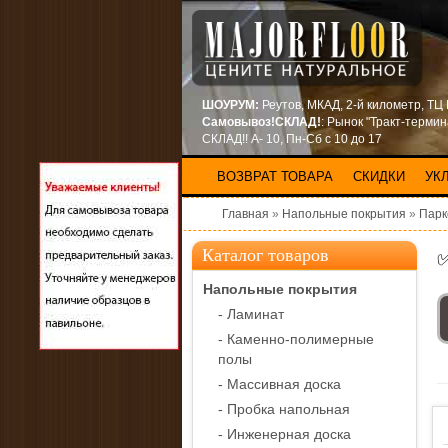
ШОУРУМ:
Реутов, МКАД, 2-й километр, ТЦ
Самовывоз!СКЛАД!
: Рынок "Тракт-терми
СКЛАД!! А- 10, Пн-Сб с 10 до 17
ВОЗВРАТ ТОВАРА
СКИДКИ
УК
Главная
»
Напольные покрытия
»
Парк
Каталог товаров
Напольные покрытия
- Ламинат
- Каменно-полимерные
полы
- Массивная доска
- Пробка напольная
- Инженерная доска