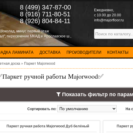
8 (499) 347-87-00
Eжедневно,
8 (916) 711-80-51
с 10.00 до 20.00
8 (926) 804-84-11
info@majorfloor.ru
 Шоколад, минус первый этаж
нал", пересечение МКАД и Ярославское ш.,
ЛАДКА ЛАМИНАТА
ДОСТАВКА
ПРОИЗВОДИТЕЛИ
КОНТАКТЫ
етная доска
»
Паркет Majorwood
✅Паркет ручной работы Majorwood✅
Показать фильтр по пара
Сортировать по:
На 
Паркет ручная работа Majorwood Дуб белёный
Паркет р