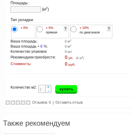
Площадь:
2
(м
)
Тип укладки:
+ 0%
+ 5%
+ 10%
?
?
прямая
по диагонали
2
Ваша площадь:
0
м
2
Ваша площадь +
0
%:
0
м
Количество упаковок:
0
шт.
0
Рекомендуем приобрести:
2
уп.
(
0
м
)
0
Стоимость:
руб.
+
Количество м2:
купить
-
Отзывов: 0
|
Оставить отзыв
Также рекомендуем