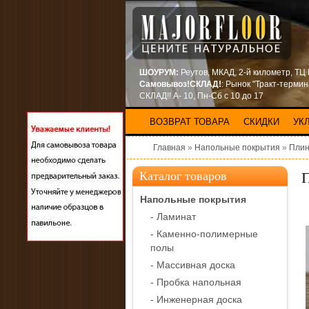
ШОУРУМ:
Реутов, МКАД, 2-й километр, ТЦ
Самовывоз!СКЛАД!
: Рынок "Тракт-терми
СКЛАД!! А- 10, Пн-Сб с 10 до 17
ВОЗВРАТ ТОВАРА
СКИДКИ
УК
Главная
»
Напольные покрытия
»
Плин
Каталог товаров
Напольные покрытия
- Ламинат
- Каменно-полимерные
полы
- Массивная доска
- Пробка напольная
- Инженерная доска