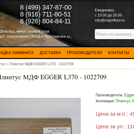
8 (499) 347-87-00
Eжедневно,
8 (916) 711-80-51
с 10.00 до 20.00
8 (926) 804-84-11
info@majorfloor.ru
 Шоколад, минус первый этаж
нал", пересечение МКАД и Ярославское ш.,
ЛАДКА ЛАМИНАТА
ДОСТАВКА
ПРОИЗВОДИТЕЛИ
КОНТАКТЫ
тус
»
Плинтус МДФ EGGER L370 - 1022709
Плинтус МДФ EGGER L370 - 1022709
Egger
Производитель:
Плинтус 
Коллекция:
Цена за м.п.:
4
Цена за уп.:
11