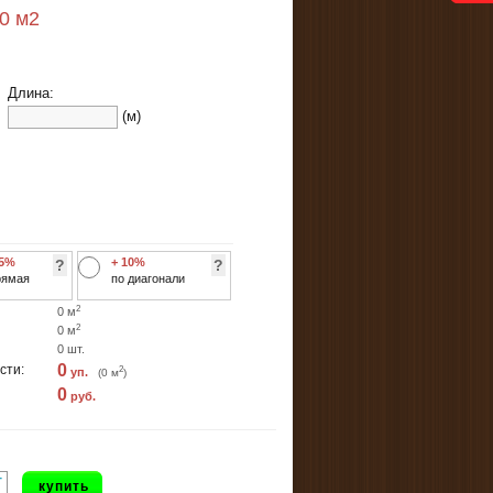
40
м2
Длина:
(м)
 5%
+ 10%
?
?
рямая
по диагонали
2
0
м
2
0
м
0
шт.
0
сти:
2
уп.
(
0
м
)
0
руб.
+
купить
-