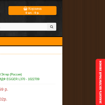
Корзина
0 шт. - 0 р.
/Эггер (Россия)
МДФ EGGER L370 - 1022709
59 р.
02
р.