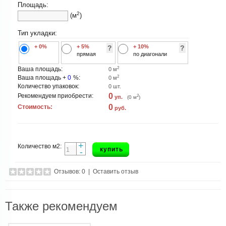
Площадь:
2
(м
)
Тип укладки:
+ 0%
+ 5%
+ 10%
?
?
прямая
по диагонали
2
Ваша площадь:
0
м
2
Ваша площадь +
0
%:
0
м
Количество упаковок:
0
шт.
0
Рекомендуем приобрести:
2
уп.
(
0
м
)
0
Стоимость:
руб.
+
Количество м2:
купить
-
Отзывов: 0
|
Оставить отзыв
Также рекомендуем