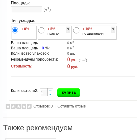
Площадь:
2
(м
)
Тип укладки:
+ 0%
+ 5%
+ 10%
?
?
прямая
по диагонали
2
Ваша площадь:
0
м
2
Ваша площадь +
0
%:
0
м
Количество упаковок:
0
шт.
0
Рекомендуем приобрести:
2
уп.
(
0
м
)
0
Стоимость:
руб.
+
Количество м2:
купить
-
Отзывов: 0
|
Оставить отзыв
Также рекомендуем