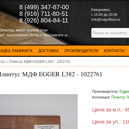
8 (499) 347-87-00
Eжедневно,
8 (916) 711-80-51
с 10.00 до 20.00
8 (926) 804-84-11
info@majorfloor.ru
 Шоколад, минус первый этаж
нал", пересечение МКАД и Ярославское ш.,
ЛАДКА ЛАМИНАТА
ДОСТАВКА
ПРОИЗВОДИТЕЛИ
КОНТАКТЫ
тус
»
Плинтус МДФ EGGER L382 - 1022761
Плинтус МДФ EGGER L382 - 1022761
Egger
Производитель:
Плинтус 
Коллекция:
Цена за м.п.:
4
Цена за уп.:
11