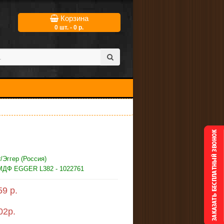
Корзина
0 шт. - 0 р.
/Эггер (Россия)
МДФ EGGER L382 - 1022761
59 р.
02
р.