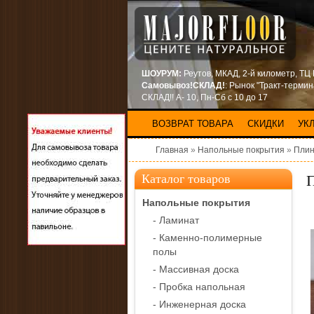
ШОУРУМ:
Реутов, МКАД, 2-й километр, ТЦ
Самовывоз!СКЛАД!
: Рынок "Тракт-терми
СКЛАД!! А- 10, Пн-Сб с 10 до 17
ВОЗВРАТ ТОВАРА
СКИДКИ
УК
Главная
»
Напольные покрытия
»
Плин
Каталог товаров
Напольные покрытия
- Ламинат
- Каменно-полимерные
полы
- Массивная доска
- Пробка напольная
- Инженерная доска