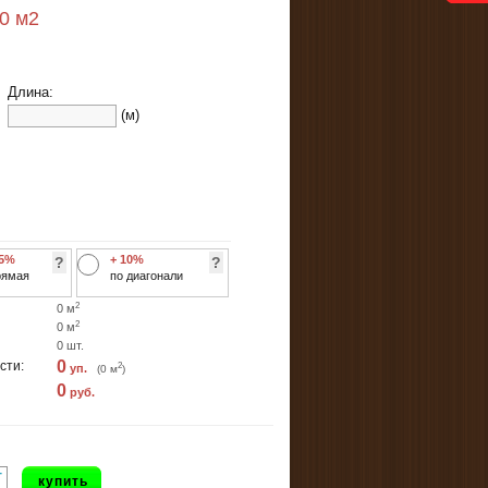
40
м2
Длина:
(м)
 5%
+ 10%
?
?
рямая
по диагонали
2
0
м
2
0
м
0
шт.
0
сти:
2
уп.
(
0
м
)
0
руб.
+
купить
-