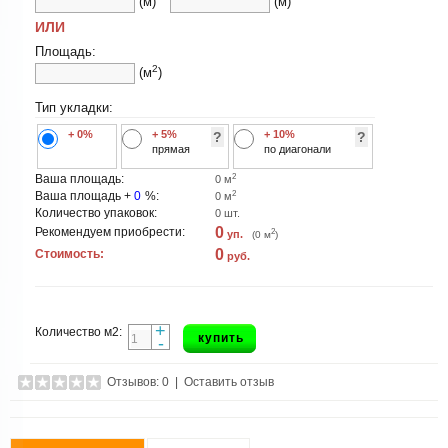
(м)
(м)
ИЛИ
Площадь:
2
(м
)
Тип укладки:
+ 0%
+ 5%
+ 10%
?
?
прямая
по диагонали
2
Ваша площадь:
0
м
2
Ваша площадь +
0
%:
0
м
Количество упаковок:
0
шт.
0
Рекомендуем приобрести:
2
уп.
(
0
м
)
0
Стоимость:
руб.
+
Количество м2:
купить
-
Отзывов: 0
|
Оставить отзыв