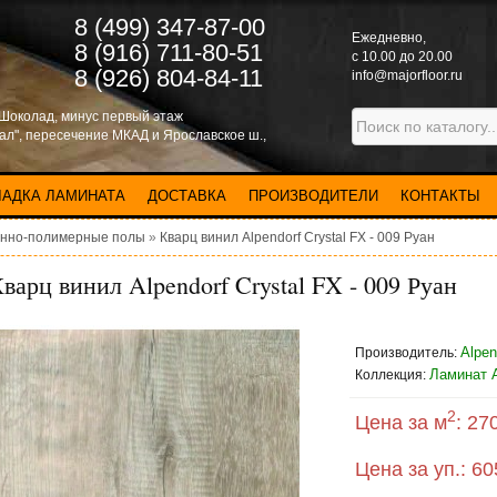
8 (499) 347-87-00
Eжедневно,
8 (916) 711-80-51
с 10.00 до 20.00
8 (926) 804-84-11
info@majorfloor.ru
 Шоколад, минус первый этаж
нал", пересечение МКАД и Ярославское ш.,
ЛАДКА ЛАМИНАТА
ДОСТАВКА
ПРОИЗВОДИТЕЛИ
КОНТАКТЫ
нно-полимерные полы
»
Кварц винил Alpendorf Crystal FX - 009 Руан
варц винил Alpendorf Crystal FX - 009 Руан
Alpe
Производитель:
Ламинат A
Коллекция:
2
Цена за м
:
270
Цена за уп.:
60