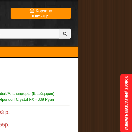
Корзина
0 шт. - 0 р.
ndorf/Альпендорф (Швейцария)
lpendorf Crystal FX - 009 Руан
3 р.
55
р.