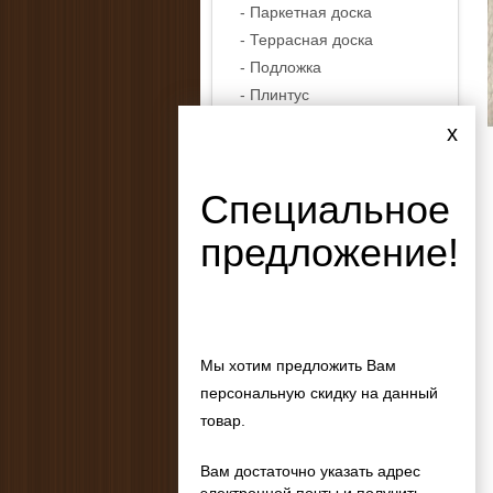
- Паркетная доска
- Террасная доска
- Подложка
- Плинтус
- Контактный клей
x
- Искусственная трава
- Грязезащитные
Специальное
покрытия
предложение!
Двери
Мебель
Подвесные потолки
Стеновые панели
Мы хотим предложить Вам
персональную скидку на данный
Кровля
товар.
Отливы
Вам достаточно указать адрес
Ликвидация остатков
электронной почты и получить