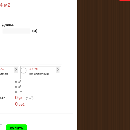
24
м2
Длина:
(м)
 5%
+ 10%
?
?
рямая
по диагонали
2
0
м
2
0
м
0
шт.
0
сти:
2
уп.
(
0
м
)
0
руб.
+
купить
-