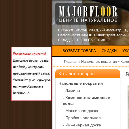
ШОУРУМ:
Реутов, МКАД, 2-й километр, ТЦ
Самовывоз!СКЛАД!
: Рынок "Тракт-терми
СКЛАД!! А- 10, Пн-Сб с 10 до 17
ВОЗВРАТ ТОВАРА
СКИДКИ
УК
Главная
»
Напольные покрытия
»
Каме
К
Каталог товаров
Напольные покрытия
- Ламинат
- Каменно-полимерные
полы
- Массивная доска
- Пробка напольная
- Инженерная доска