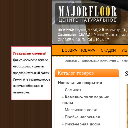
ШОУРУМ:
Реутов, МКАД, 2-й километр, ТЦ
Самовывоз!СКЛАД!
: Рынок "Тракт-терми
СКЛАД!! А- 10, Пн-Сб с 10 до 17
ВОЗВРАТ ТОВАРА
СКИДКИ
УК
Главная
»
Напольные покрытия
»
Каме
S
Каталог товаров
Напольные покрытия
- Ламинат
- Каменно-полимерные
полы
- Массивная доска
- Пробка напольная
- Инженерная доска