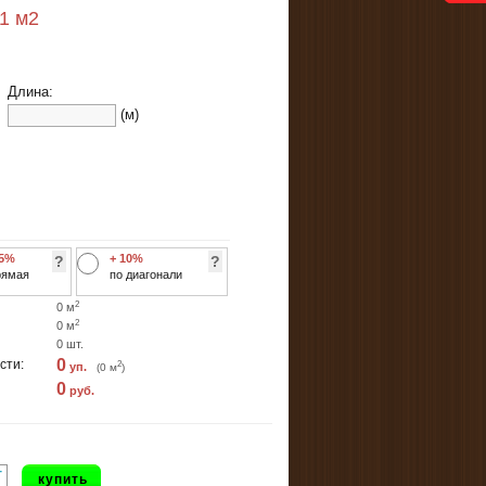
31
м2
Длина:
(м)
 5%
+ 10%
?
?
рямая
по диагонали
2
0
м
2
0
м
0
шт.
0
сти:
2
уп.
(
0
м
)
0
руб.
+
купить
-