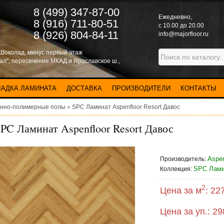
8 (499) 347-87-00
Eжедневно,
8 (916) 711-80-51
с 10.00 до 20.00
8 (926) 804-84-11
info@majorfloor.ru
 Шоколад, минус первый этаж
нал", пересечение МКАД и Ярославское ш.,
ЛАДКА ЛАМИНАТА
ДОСТАВКА
ПРОИЗВОДИТЕЛИ
КОНТАКТЫ
нно-полимерные полы
»
SPC Ламинат Aspenfloor Resort Давос
PC Ламинат Aspenfloor Resort Давос
Aspen
Производитель:
SPC Ламин
Коллекция:
2
Цена за м
:
227
Цена за уп.:
29