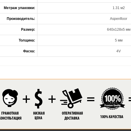
Метраж упаковки:
1.31 м2
Производитель:
Aspenfloor
Размер:
640x128x5 мм
Толщина:
5 мм
Фаска:
4V