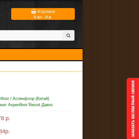
Корзина
0 шт. - 0 р.
floor / Аспенфлор (Китай)
ат Aspenfloor Resort Давос
8 р.
84
р.