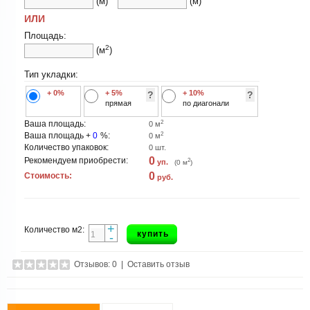
(м)
(м)
ИЛИ
Площадь:
2
(м
)
Тип укладки:
+ 0%
+ 5%
+ 10%
?
?
прямая
по диагонали
2
Ваша площадь:
0
м
2
Ваша площадь +
0
%:
0
м
Количество упаковок:
0
шт.
0
Рекомендуем приобрести:
2
уп.
(
0
м
)
0
Стоимость:
руб.
+
Количество м2:
купить
-
Отзывов: 0
|
Оставить отзыв