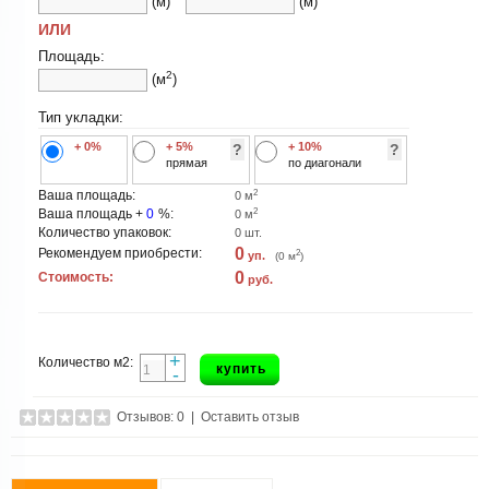
(м)
(м)
ИЛИ
Площадь:
2
(м
)
Тип укладки:
+ 0%
+ 5%
+ 10%
?
?
прямая
по диагонали
2
Ваша площадь:
0
м
2
Ваша площадь +
0
%:
0
м
Количество упаковок:
0
шт.
0
Рекомендуем приобрести:
2
уп.
(
0
м
)
0
Стоимость:
руб.
+
Количество м2:
купить
-
Отзывов: 0
|
Оставить отзыв