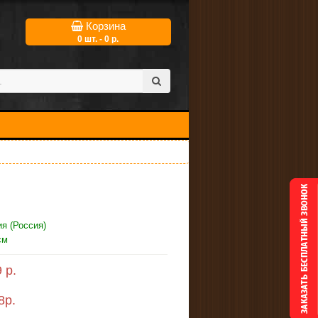
Корзина
0 шт. - 0 р.
я (Россия)
см
 р.
8
р.