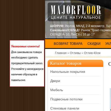
ШОУРУМ:
Реутов, МКАД, 2-й километр, ТЦ
Самовывоз!СКЛАД!
: Рынок "Тракт-терми
СКЛАД!! А- 10, Пн-Сб с 10 до 17
ВОЗВРАТ ТОВАРА
СКИДКИ
УК
Главная
»
Отливы
»
Отлив 40см
О
Каталог товаров
Напольные покрытия
Двери
Мебель
Подвесные потолки
Стеновые панели