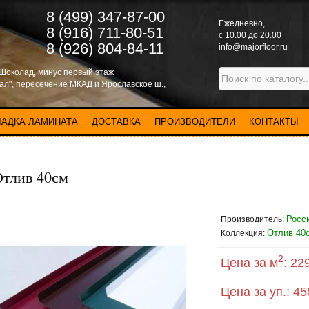
8 (499) 347-87-00
Eжедневно,
8 (916) 711-80-51
с 10.00 до 20.00
8 (926) 804-84-11
info@majorfloor.ru
 Шоколад, минус первый этаж
нал", пересечение МКАД и Ярославское ш.,
ЛАДКА ЛАМИНАТА
ДОСТАВКА
ПРОИЗВОДИТЕЛИ
КОНТАКТЫ
тлив 40см
Росси
Производитель:
Отлив 40
Коллекция:
2
Цена за м
:
229
Цена за уп.:
45