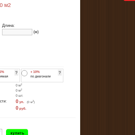
00
м2
Длина:
(м)
 5%
+ 10%
?
?
рямая
по диагонали
2
0
м
2
0
м
0
шт.
0
сти:
2
уп.
(
0
м
)
0
руб.
+
купить
-