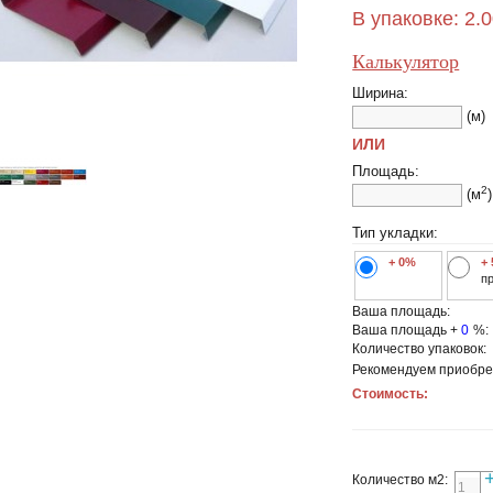
В упаковке:
2.
Калькулятор
Ширина:
(м)
ИЛИ
Площадь:
2
(м
)
Тип укладки:
+ 0%
+
п
Ваша площадь:
Ваша площадь +
0
%:
Количество упаковок:
Рекомендуем приобре
Стоимость:
Количество м2: