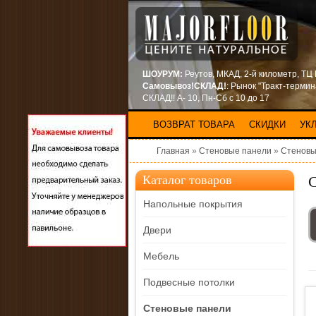
ШОУРУМ:
Реутов, МКАД, 2-й километр, ТЦ
Самовывоз!СКЛАД!
: Рынок "Тракт-терми
СКЛАД!! А- 10, Пн-Сб с 10 до 17
ВОЗВРАТ ТОВАРА
СКИДКИ
УК
Главная
»
Стеновые панели
»
Стеновы
С
Каталог товаров
Напольные покрытия
Двери
Мебель
Подвесные потолки
Стеновые панели