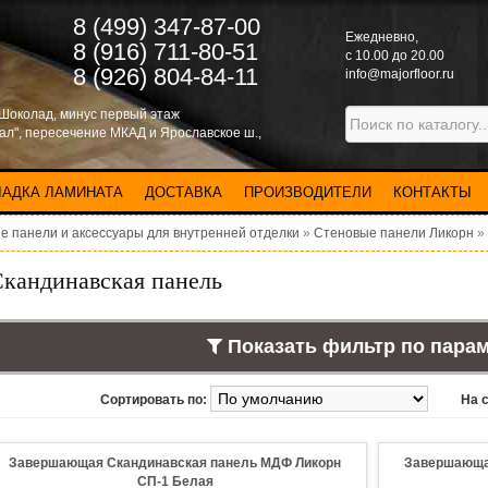
8 (499) 347-87-00
Eжедневно,
8 (916) 711-80-51
с 10.00 до 20.00
8 (926) 804-84-11
info@majorfloor.ru
 Шоколад, минус первый этаж
нал", пересечение МКАД и Ярославское ш.,
ЛАДКА ЛАМИНАТА
ДОСТАВКА
ПРОИЗВОДИТЕЛИ
КОНТАКТЫ
е панели и аксессуары для внутренней отделки
»
Стеновые панели Ликорн
»
кандинавская панель
Показать фильтр по пара
Сортировать по:
На 
Завершающая Скандинавская панель МДФ Ликорн
Завершающа
СП-1 Белая