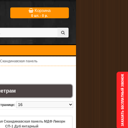
Корзина
0 шт. - 0 р.
Скандинавская панель
метрам
странице:
я Скандинавская панель МДФ Ликорн
СП-1 Дуб янтарный