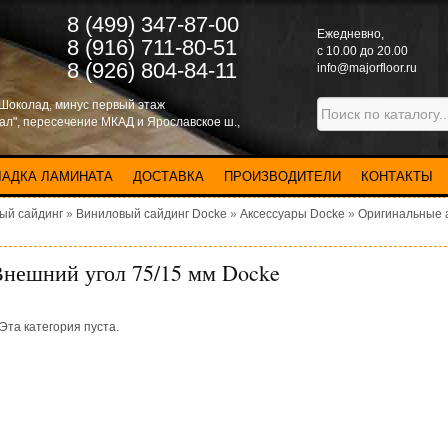
8 (499) 347-87-00
Eжедневно,
8 (916) 711-80-51
с 10.00 до 20.00
8 (926) 804-84-11
info@majorfloor.ru
 Шоколад, минус первый этаж
нал", пересечение МКАД и Ярославское ш.,
ЛАДКА ЛАМИНАТА
ДОСТАВКА
ПРОИЗВОДИТЕЛИ
КОНТАКТЫ
ый сайдинг
»
Виниловый сайдинг Docke
»
Аксессуары Docke
»
Оригинальные а
нешний угол 75/15 мм Docke
Эта категория пуста.