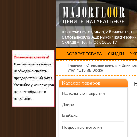
ШОУРУМ:
Реутов, МКАД, 2-й километр, ТЦ
Самовывоз!СКЛАД!
: Рынок "Тракт-терми
СКЛАД!! А- 10, Пн-Сб с 10 до 17
ВОЗВРАТ ТОВАРА
СКИДКИ
УК
Главная
»
Стеновые панели
»
Винилов
угол 75/15 мм Docke
В
Каталог товаров
Напольные покрытия
Двери
Мебель
Подвесные потолки