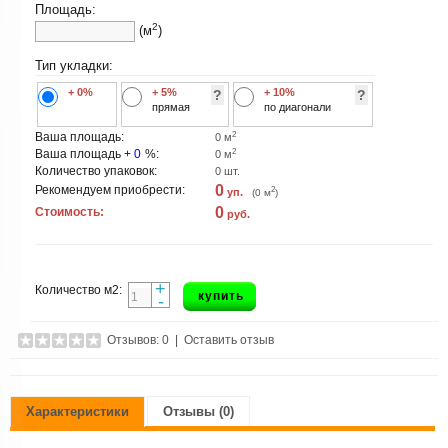
Площадь:
2
(м
)
Тип укладки:
+ 0%
+ 5%
+ 10%
?
?
прямая
по диагонали
2
Ваша площадь:
0
м
2
Ваша площадь +
0
%:
0
м
Количество упаковок:
0
шт.
0
Рекомендуем приобрести:
2
уп.
(
0
м
)
0
Стоимость:
руб.
+
Количество м2:
купить
-
Отзывов: 0
|
Оставить отзыв
Характеристики
Отзывы (0)