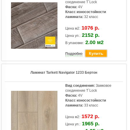
соединение T`Lock
Фаска:
4V
Класс износостойкости
ламината:
32 класс
1076 р.
Цена м2:
2152 р.
Цена уп.:
2.00 м2
В упаковке:
Купить
Подробно
Ламинат Tarkett Navigator 1233 Бертон
Вид соединения:
Замковое
соединение T`Lock
Фаска:
4V
Класс износостойкости
ламината:
33 класс
1572 р.
Цена м2:
1965 р.
Цена уп.: