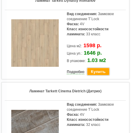
Ламинат Tarkett Dynasty Romanov
Вид соединения:
Замковое
соединение T`Lock
Фаска:
4V
Класс износостойкости
ламината:
33 класс
1598 р.
Цена м2:
1646 р.
Цена уп.:
1.03 м2
В упаковке:
Купить
Подробно
Ламинат Tarkett Cinema Dietrich (Дитрих)
Вид соединения:
Замковое
соединение T`Lock
Фаска:
4V
Класс износостойкости
ламината:
32 класс