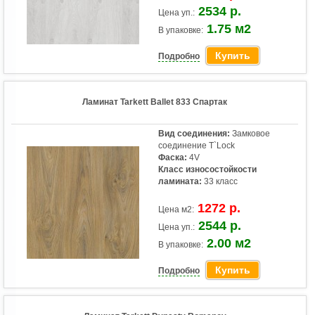
2534 р.
Цена уп.:
1.75 м2
В упаковке:
Купить
Подробно
Ламинат Tarkett Ballet 833 Спартак
Вид соединения:
Замковое
соединение T`Lock
Фаска:
4V
Класс износостойкости
ламината:
33 класс
1272 р.
Цена м2:
2544 р.
Цена уп.:
2.00 м2
В упаковке:
Купить
Подробно