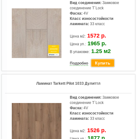
Вид соединения:
Замковое
соединение T`Lock
Фаска:
4V
Класс износостойкости
ламината:
33 класс
1572 р.
Цена м2:
1965 р.
Цена уп.:
1.25 м2
В упаковке:
Купить
Подробно
Ламинат Tarkett Pilot 1033 Дулиттл
Вид соединения:
Замковое
соединение T`Lock
Фаска:
4V
Класс износостойкости
ламината:
33 класс
1526 р.
Цена м2:
1877 р.
Цена уп.: