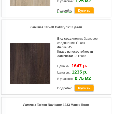
1.25 м2
В упаковке:
Купить
Подробно
Ламинат Tarkett Gallery 1233 Дали
Вид соединения:
Замковое
соединение T`Lock
Фаска:
4V
Класс износостойкости
ламината:
33 класс
1647 р.
Цена м2:
1235 р.
Цена уп.:
0.75 м2
В упаковке:
Купить
Подробно
Ламинат Tarkett Navigator 1233 Марко Поло