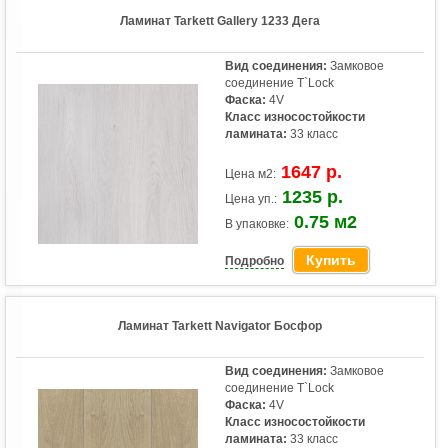
Ламинат Tarkett Gallery 1233 Дега
Вид соединения:
Замковое
соединение T`Lock
Фаска:
4V
Класс износостойкости
ламината:
33 класс
1647 р.
Цена м2:
1235 р.
Цена уп.:
0.75 м2
В упаковке:
Купить
Подробно
Ламинат Tarkett Navigator Босфор
Вид соединения:
Замковое
соединение T`Lock
Фаска:
4V
Класс износостойкости
ламината:
33 класс