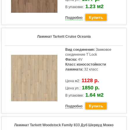
1.23 м2
В упаковке:
Купить
Подробно
Ламинат Tarkett Cruise Oceania
Вид соединения:
Замковое
соединение T`Lock
Фаска:
4V
Класс износостойкости
ламината:
32 класс
1128 р.
Цена м2:
1850 р.
Цена уп.:
1.64 м2
В упаковке:
Купить
Подробно
Ламинат Tarkett Woodstock Family 833 Дуб Шервуд Мокко