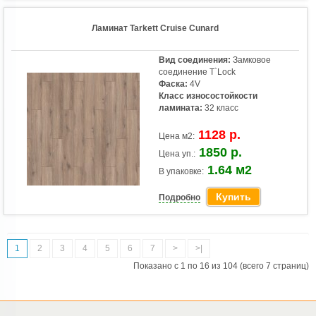
Ламинат Tarkett Cruise Cunard
Вид соединения:
Замковое
соединение T`Lock
Фаска:
4V
Класс износостойкости
ламината:
32 класс
1128 р.
Цена м2:
1850 р.
Цена уп.:
1.64 м2
В упаковке:
Купить
Подробно
1
2
3
4
5
6
7
>
>|
Показано с 1 по 16 из 104 (всего 7 страниц)