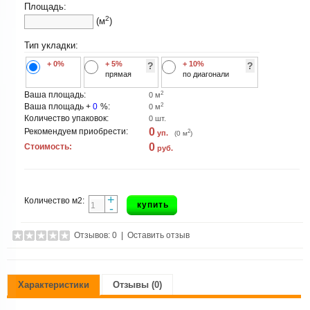
Площадь:
2
(м
)
Тип укладки:
+ 0%
+ 5%
+ 10%
?
?
прямая
по диагонали
2
Ваша площадь:
0
м
2
Ваша площадь +
0
%:
0
м
Количество упаковок:
0
шт.
0
Рекомендуем приобрести:
2
уп.
(
0
м
)
0
Стоимость:
руб.
+
Количество м2:
купить
-
Отзывов: 0
|
Оставить отзыв
Характеристики
Отзывы (0)