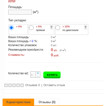
ИЛИ
Площадь:
2
(м
)
Тип укладки:
+ 0%
+ 5%
+ 10%
?
?
прямая
по диагонали
2
Ваша площадь:
0
м
2
Ваша площадь +
0
%:
0
м
Количество упаковок:
0
шт.
0
Рекомендуем приобрести:
2
уп.
(
0
м
)
0
Стоимость:
руб.
+
Количество м2:
купить
-
Отзывов: 0
|
Оставить отзыв
Характеристики
Отзывы (0)