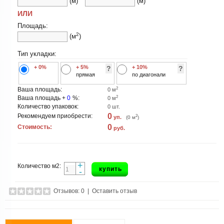
(м)
(м)
ИЛИ
Площадь:
2
(м
)
Тип укладки:
+ 0%
+ 5%
+ 10%
?
?
прямая
по диагонали
2
Ваша площадь:
0
м
2
Ваша площадь +
0
%:
0
м
Количество упаковок:
0
шт.
0
Рекомендуем приобрести:
2
уп.
(
0
м
)
0
Стоимость:
руб.
+
Количество м2:
купить
-
Отзывов: 0
|
Оставить отзыв