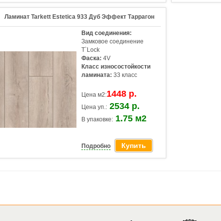
Ламинат Tarkett Estetica 933 Дуб Эффект Таррагон
Вид соединения:
Замковое соединение
T`Lock
Фаска:
4V
Класс износостойкости
ламината:
33 класс
1448 р.
Цена м2:
2534 р.
Цена уп.:
1.75 м2
В упаковке:
Купить
Подробно