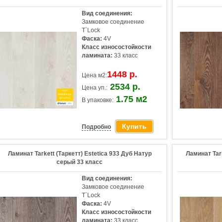
Вид соединения:
Замковое соединение
T`Lock
Фаска:
4V
Класс износостойкости
ламината:
33 класс
1448 р.
Цена м2:
2534 р.
Цена уп.:
1.75 м2
В упаковке:
Купить
Подробно
Ламинат Tarkett (Таркетт) Estetica 933 Дуб Натур
Ламинат Tar
серый 33 класс
Вид соединения:
Замковое соединение
T`Lock
Фаска:
4V
Класс износостойкости
ламината:
33 класс