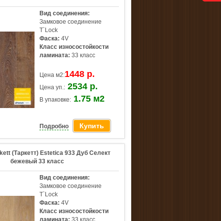
Вид соединения:
Замковое соединение
T`Lock
Фаска:
4V
Класс износостойкости
ламината:
33 класс
1448 р.
Цена м2:
2534 р.
Цена уп.:
1.75 м2
В упаковке:
Купить
Подробно
kett (Таркетт) Estetica 933 Дуб Селект
бежевый 33 класс
Вид соединения:
Замковое соединение
T`Lock
Фаска:
4V
Класс износостойкости
ламината:
33 класс