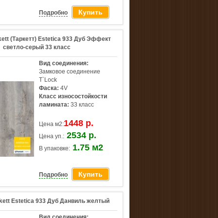
Купить
Подробно
ett (Таркетт) Estetica 933 Дуб Эффект
светло-серый 33 класс
Вид соединения:
Замковое соединение
T`Lock
Фаска:
4V
Класс износостойкости
ламината:
33 класс
1448 р.
Цена м2:
2534 р.
Цена уп.:
1.75 м2
В упаковке:
Купить
Подробно
kett Estetica 933 Дуб Данвиль желтый
Вид соединения: