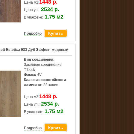
1448 р.
Цена м2:
2534 р.
Цена уп.:
1.75 м2
В упаковке:
Купить
Подробно
kett Estetica 933 Дуб Эффект медовый
Вид соединения:
Замковое соединение
T`Lock
Фаска:
4V
Класс износостойкости
ламината:
33 класс
1448 р.
Цена м2:
2534 р.
Цена уп.:
1.75 м2
В упаковке:
Купить
Подробно