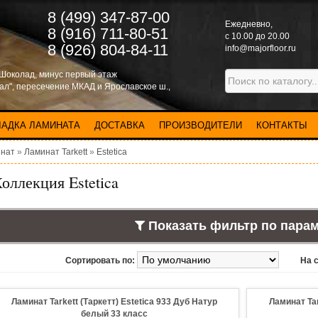
8 (499) 347-87-00
Eжедневно,
8 (916) 711-80-51
с 10.00 до 20.00
8 (926) 804-84-11
info@majorfloor.ru
 Шоколад, минус первый этаж
нал", пересечение МКАД и Ярославское ш.,
ЛАДКА ЛАМИНАТА
ДОСТАВКА
ПРОИЗВОДИТЕЛИ
КОНТАКТЫ
нат
»
Ламинат Tarkett
»
Estetica
оллекция Estetica
Показать фильтр по пара
Сортировать по:
На 
Ламинат Tarkett (Таркетт) Estetica 933 Дуб Натур
Ламинат Tar
белый 33 класс