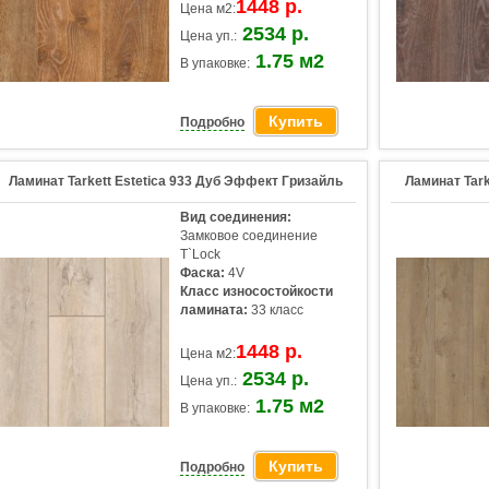
1448 р.
Цена м2:
2534 р.
Цена уп.:
1.75 м2
В упаковке:
Купить
Подробно
Ламинат Tarkett Estetica 933 Дуб Эффект Гризайль
Ламинат Tar
Вид соединения:
Замковое соединение
T`Lock
Фаска:
4V
Класс износостойкости
ламината:
33 класс
1448 р.
Цена м2:
2534 р.
Цена уп.:
1.75 м2
В упаковке:
Купить
Подробно