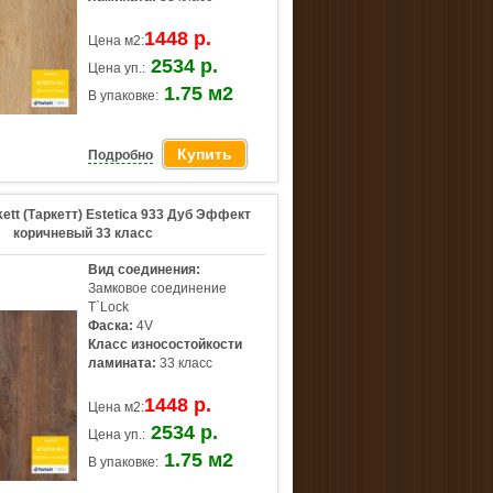
1448 р.
Цена м2:
2534 р.
Цена уп.:
1.75 м2
В упаковке:
Купить
Подробно
ett (Таркетт) Estetica 933 Дуб Эффект
коричневый 33 класс
Вид соединения:
Замковое соединение
T`Lock
Фаска:
4V
Класс износостойкости
ламината:
33 класс
1448 р.
Цена м2:
2534 р.
Цена уп.:
1.75 м2
В упаковке: