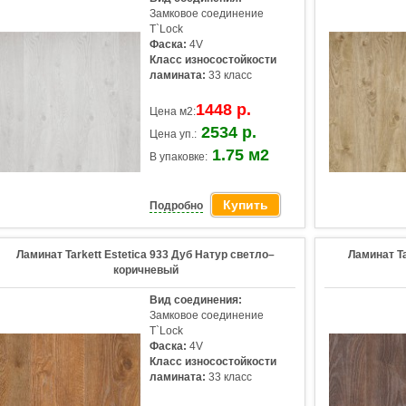
Замковое соединение
T`Lock
Фаска:
4V
Класс износостойкости
ламината:
33 класс
1448 р.
Цена м2:
2534 р.
Цена уп.:
1.75 м2
В упаковке:
Купить
Подробно
Ламинат Tarkett Estetica 933 Дуб Натур светло–
Ламинат Ta
коричневый
Вид соединения:
Замковое соединение
T`Lock
Фаска:
4V
Класс износостойкости
ламината:
33 класс