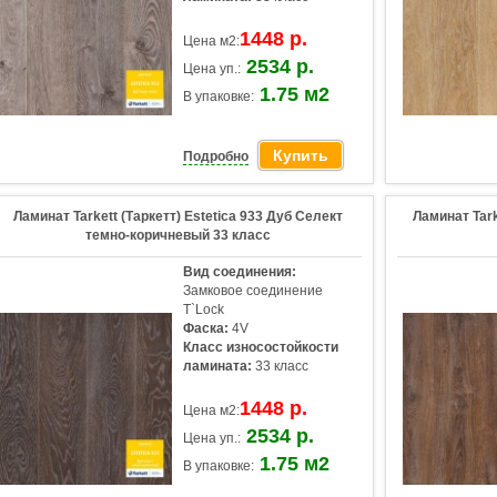
1448 р.
Цена м2:
2534 р.
Цена уп.:
1.75 м2
В упаковке:
Купить
Подробно
Ламинат Tarkett (Таркетт) Estetica 933 Дуб Селект
Ламинат Tark
темно-коричневый 33 класс
Вид соединения:
Замковое соединение
T`Lock
Фаска:
4V
Класс износостойкости
ламината:
33 класс
1448 р.
Цена м2:
2534 р.
Цена уп.:
1.75 м2
В упаковке: