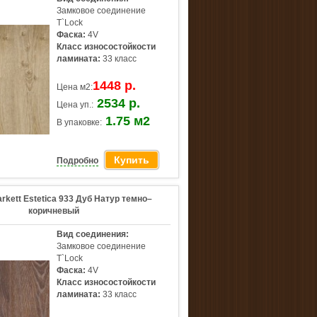
Замковое соединение
T`Lock
Фаска:
4V
Класс износостойкости
ламината:
33 класс
1448 р.
Цена м2:
2534 р.
Цена уп.:
1.75 м2
В упаковке:
Купить
Подробно
rkett Estetica 933 Дуб Натур темно–
коричневый
Вид соединения:
Замковое соединение
T`Lock
Фаска:
4V
Класс износостойкости
ламината:
33 класс