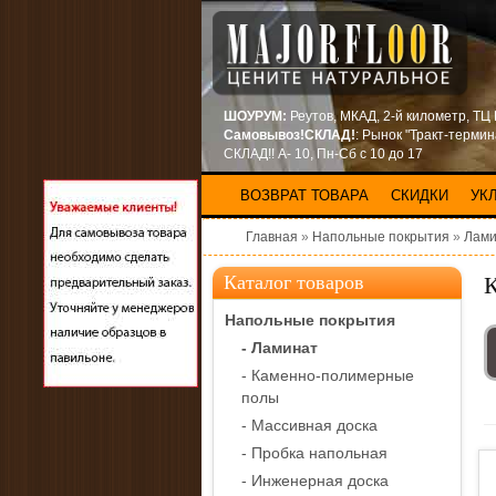
ШОУРУМ:
Реутов, МКАД, 2-й километр, ТЦ
Самовывоз!СКЛАД!
: Рынок "Тракт-терми
СКЛАД!! А- 10, Пн-Сб с 10 до 17
ВОЗВРАТ ТОВАРА
СКИДКИ
УК
Главная
»
Напольные покрытия
»
Лами
К
Каталог товаров
Напольные покрытия
- Ламинат
- Каменно-полимерные
полы
- Массивная доска
- Пробка напольная
- Инженерная доска